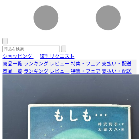
ショッピング
｜
復刊リクエスト
商品一覧
ランキング
レビュー
特集・フェア
支払い・配送
商品一覧
ランキング
レビュー
特集・フェア
支払い・配送