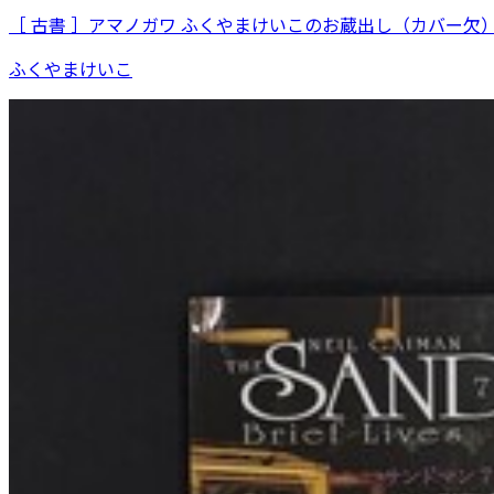
［ 古書 ］アマノガワ ふくやまけいこのお蔵出し（カバー欠
ふくやまけいこ