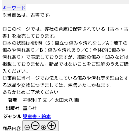
キーワード
※当商品は、古書です。
◎このページでは、弊社の倉庫に保管されている【古本・古
書】を販売しております。
◎本の状態は4段階（S：目立つ傷みや汚れなし／A：若干の
傷みや汚れあり／B：傷みや汚れあり／C：全体的に傷みや
汚れあり）で表記しておりますが、細部の傷み・凹みなどは
掲載しておりません。新品ではないことをご理解のうえご購
入ください。
◎事前に当ページでお伝えしている傷みや汚れ等を理由とす
る返品や交換につきましては、承諾いたしかねます。
あらかじめご了承ください。
著者
神沢利子 文 ／ 太田大八 画
出版社
童心社
ジャンル
児童書・絵本
商品内容