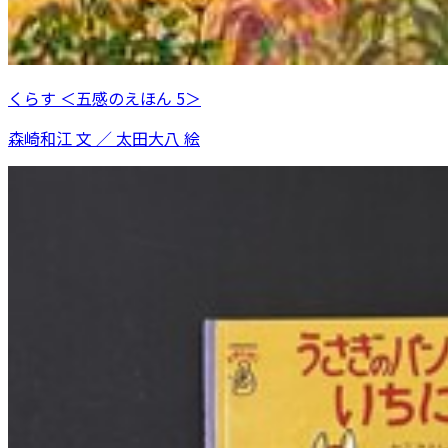
くらす ＜五感のえほん 5＞
森崎和江 文 ／ 太田大八 絵