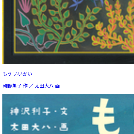
もう いいかい
岡野薫子 作 ／ 太田大八 画