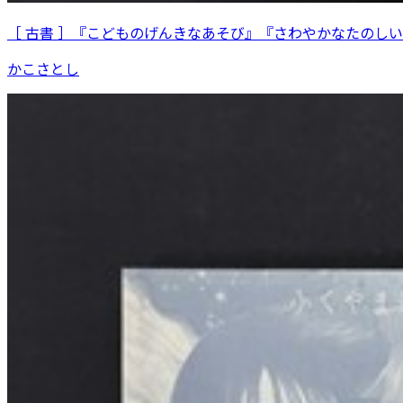
［ 古書 ］『こどものげんきなあそび』『さわやかなたのし
かこさとし