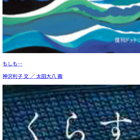
もしも…
神沢利子 文 ／ 太田大八 画