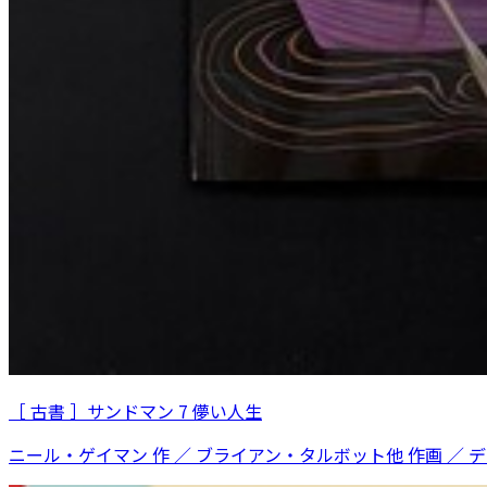
［ 古書 ］サンドマン 7 儚い人生
ニール・ゲイマン 作 ／ ブライアン・タルボット他 作画 ／ 