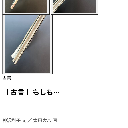
古書
［ 古書 ］もしも…
神沢利子 文 ／ 太田大八 画