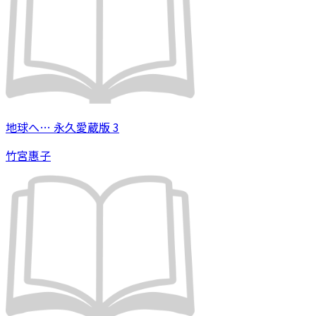
地球へ… 永久愛蔵版 3
竹宮惠子