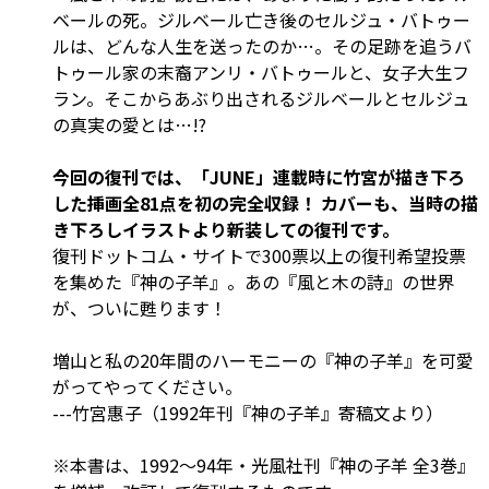
ベールの死。ジルベール亡き後のセルジュ・バトゥー
ルは、どんな人生を送ったのか…。その足跡を追うバ
トゥール家の末裔アンリ・バトゥールと、女子大生フ
ラン。そこからあぶり出されるジルベールとセルジュ
の真実の愛とは…!?
今回の復刊では、「JUNE」連載時に竹宮が描き下ろ
した挿画全81点を初の完全収録！ カバーも、当時の描
き下ろしイラストより新装しての復刊です。
復刊ドットコム・サイトで300票以上の復刊希望投票
を集めた『神の子羊』。あの『風と木の詩』の世界
が、ついに甦ります！
増山と私の20年間のハーモニーの『神の子羊』を可愛
がってやってください。
---竹宮惠子（1992年刊『神の子羊』寄稿文より）
※本書は、1992～94年・光風社刊『神の子羊 全3巻』