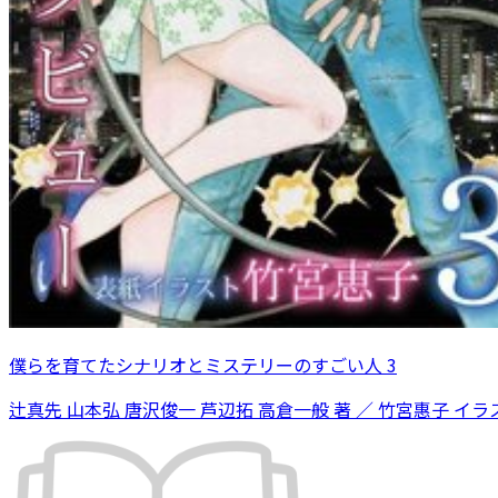
僕らを育てたシナリオとミステリーのすごい人 3
辻真先 山本弘 唐沢俊一 芦辺拓 高倉一般 著 ／ 竹宮惠子 イラ