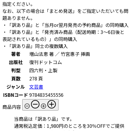
指定ください。
なお、以下の場合は「まとめ発送」をご指定いただいても問
題ありません。
・「訳あり品」と「当月or翌月発売の予約商品」の同時購入
・「訳あり品」と「発売済み商品（配送時期：3～6日後と
表記されているもの）」の同時購入
・「訳あり品」同士の複数購入
著者
増山法恵 著 ／ 竹宮惠子 挿画
出版社
復刊ドットコム
判型
四六判・上製
頁数
278 頁
ジャンル
文芸書
ISBNコード
9784835455556
商品内容
当商品は「訳あり品」です。
通常税込定価：1,980円のところを30％OFFでご提供