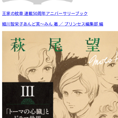
王家の紋章 連載50周年アニバーサリーブック
細川智栄子あんど芙～みん 著 ／ プリンセス編集部 編