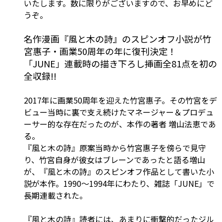
いたします。数に限りがございますので、お早めにど
うぞ。
名作漫画『風と木の詩』のスピンオフ小説が竹
宮惠子・画業50周年の年に復刊決定！
「JUNE」連載時の描き下ろし挿画全81点を初の
全収録!!
2017年に画業50周年を迎えた竹宮惠子。その竹宮をデ
ビュー当時に裏で支え続けたマネージャー＆プロデュ
ーサー的な存在だったのが、本作の著者 増山法恵であ
る。
『風と木の詩』原案当時から竹宮惠子を傍らで見守
り、竹宮自身が彼女はブレーンであったと語る増山
が、『風と木の詩』のスピンオフ作品として書いた小
説が本作。1990～1994年にわたり、雑誌「JUNE」で
長期連載された。
『風と木の詩』読者には、あまりに衝撃的だったジル