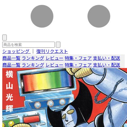
ショッピング
｜
復刊リクエスト
商品一覧
ランキング
レビュー
特集・フェア
支払い・配送
商品一覧
ランキング
レビュー
特集・フェア
支払い・配送