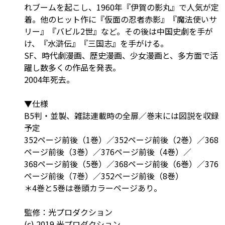
れブームを起こし、1960年『伊賀の影丸』で人気が定
着。他のヒット作に『仮面の忍者赤影』『魔法使いサ
リー』『バビル2世』など。その後は中国史劇を手が
け、『水滸伝』『三国志』を手がける。
SF、時代劇漫画、歴史漫画、少女漫画と、多方面で活
躍し数多くの作品を発表。
2004年死去。
▼仕様
B5判・並製、雑誌連載時の全扉／巻末には図説を収録
予定
352ページ前後（1巻）／352ページ前後（2巻）／368
ページ前後（3巻）／376ページ前後（4巻）／
368ページ前後（5巻）／368ページ前後（6巻）／376
ページ前後（7巻）／352ページ前後（8巻）
＊4巻と5巻は巻頭カラーページあり。
監修：光プロダクション
(c) 2019 光プロダクション