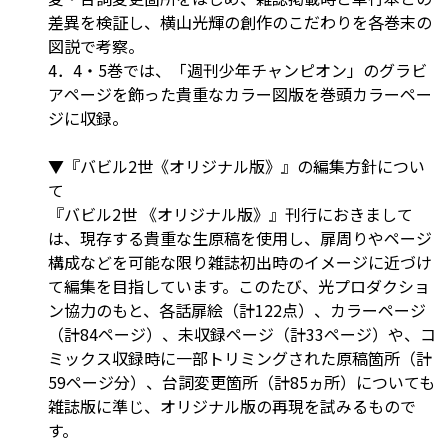
差異を検証し、横山光輝の創作のこだわりを各巻末の
図説で考察。
4．4・5巻では、「週刊少年チャンピオン」のグラビ
アページを飾った貴重なカラー図版を巻頭カラーペー
ジに収録。
▼『バビル2世《オリジナル版》』の編集方針につい
て
『バビル2世 《オリジナル版》』刊行におきまして
は、現存する貴重な生原稿を使用し、扉周りやページ
構成などを可能な限り雑誌初出時のイメージに近づけ
て編集を目指しています。このたび、光プロダクショ
ン協力のもと、各話扉絵（計122点）、カラーページ
（計84ページ）、未収録ページ（計33ページ）や、コ
ミックス収録時に一部トリミングされた原稿箇所（計
59ページ分）、台詞変更箇所（計85ヵ所）についても
雑誌版に準じ、オリジナル版の再現を試みるもので
す。