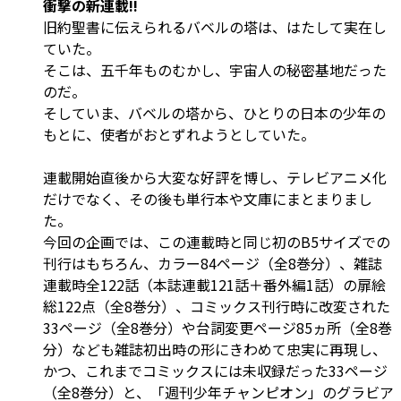
衝撃の新連載!!
旧約聖書に伝えられるバベルの塔は、はたして実在し
ていた。
そこは、五千年ものむかし、宇宙人の秘密基地だった
のだ。
そしていま、バベルの塔から、ひとりの日本の少年の
もとに、使者がおとずれようとしていた。
連載開始直後から大変な好評を博し、テレビアニメ化
だけでなく、その後も単行本や文庫にまとまりまし
た。
今回の企画では、この連載時と同じ初のB5サイズでの
刊行はもちろん、カラー84ページ（全8巻分）、雑誌
連載時全122話（本誌連載121話＋番外編1話）の扉絵
総122点（全8巻分）、コミックス刊行時に改変された
33ページ（全8巻分）や台詞変更ページ85ヵ所（全8巻
分）なども雑誌初出時の形にきわめて忠実に再現し、
かつ、これまでコミックスには未収録だった33ページ
（全8巻分）と、「週刊少年チャンピオン」のグラビア