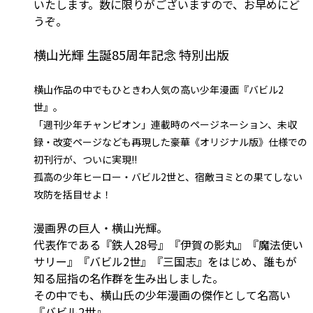
いたします。数に限りがございますので、お早めにど
うぞ。
横山光輝 生誕85周年記念 特別出版
横山作品の中でもひときわ人気の高い少年漫画『バビル2
世』。
「週刊少年チャンピオン」連載時のページネーション、未収
録・改変ページなども再現した豪華《オリジナル版》仕様での
初刊行が、ついに実現!!
孤高の少年ヒーロー・バビル2世と、宿敵ヨミとの果てしない
攻防を括目せよ！
漫画界の巨人・横山光輝。
代表作である『鉄人28号』『伊賀の影丸』『魔法使い
サリー』『バビル2世』『三国志』をはじめ、誰もが
知る屈指の名作群を生み出しました。
その中でも、横山氏の少年漫画の傑作として名高い
『バビル2世』。