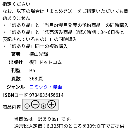
指定ください。
なお、以下の場合は「まとめ発送」をご指定いただいても問
題ありません。
・「訳あり品」と「当月or翌月発売の予約商品」の同時購入
・「訳あり品」と「発売済み商品（配送時期：3～6日後と
表記されているもの）」の同時購入
・「訳あり品」同士の複数購入
著者
横山光輝
出版社
復刊ドットコム
判型
B5
頁数
368 頁
ジャンル
コミック・漫画
ISBNコード
9784835456614
商品内容
当商品は「訳あり品」です。
通常税込定価：6,325円のところを30％OFFでご提供