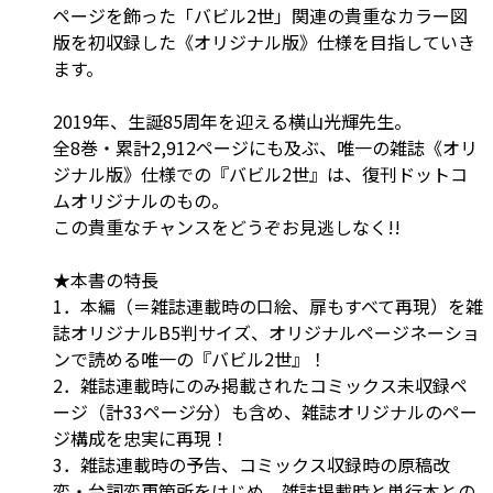
ページを飾った「バビル2世」関連の貴重なカラー図
版を初収録した《オリジナル版》仕様を目指していき
ます。
2019年、生誕85周年を迎える横山光輝先生。
全8巻・累計2,912ページにも及ぶ、唯一の雑誌《オリ
ジナル版》仕様での『バビル2世』は、復刊ドットコ
ムオリジナルのもの。
この貴重なチャンスをどうぞお見逃しなく!!
★本書の特長
1．本編（＝雑誌連載時の口絵、扉もすべて再現）を雑
誌オリジナルB5判サイズ、オリジナルページネーショ
ンで読める唯一の『バビル2世』！
2．雑誌連載時にのみ掲載されたコミックス未収録ペ
ージ（計33ページ分）も含め、雑誌オリジナルのペー
ジ構成を忠実に再現！
3．雑誌連載時の予告、コミックス収録時の原稿改
変・台詞変更箇所をはじめ、雑誌掲載時と単行本との