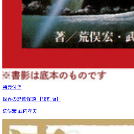
特典付き
世界の恐怖怪談 ［復刻版］
荒俣宏 武内孝夫