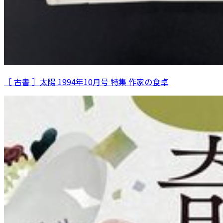
［ 古書 ］太陽 1994年10月号 特集 作家の食卓