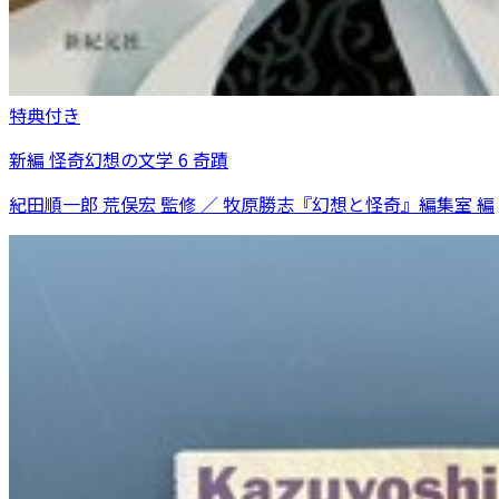
特典付き
新編 怪奇幻想の文学 6 奇蹟
紀田順一郎 荒俣宏 監修 ／ 牧原勝志『幻想と怪奇』編集室 編