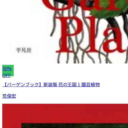
50%
OFF
【バーゲンブック】新装版 花の王国 1 園芸植物
荒俣宏