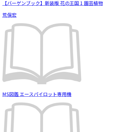
【バーゲンブック】新装版 花の王国 1 園芸植物
荒俣宏
MS図鑑 エースパイロット専用機