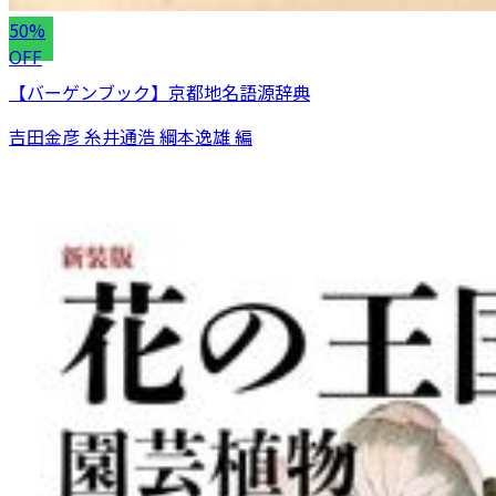
50%
OFF
【バーゲンブック】京都地名語源辞典
吉田金彦 糸井通浩 綱本逸雄 編