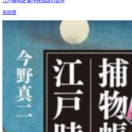
江戸歳時記 都市民俗誌の試み
宮田登