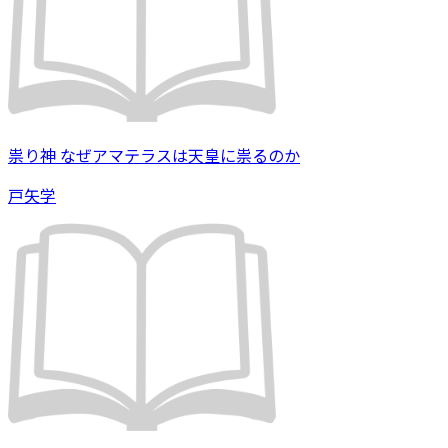
祟り神 なぜアマテラスは天皇に祟るのか
戸矢学