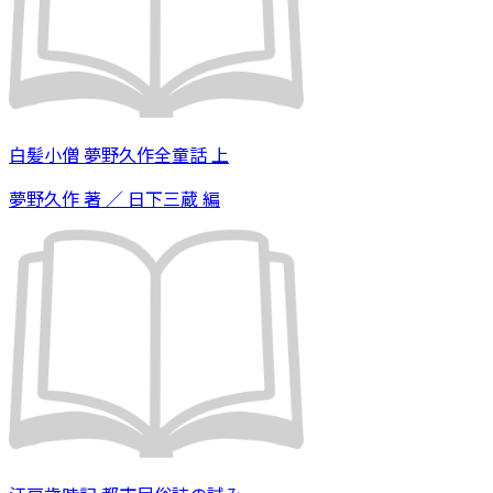
白髪小僧 夢野久作全童話 上
夢野久作 著 ／ 日下三蔵 編