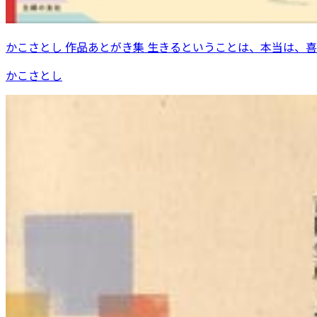
かこさとし 作品あとがき集 生きるということは、本当は、
かこさとし