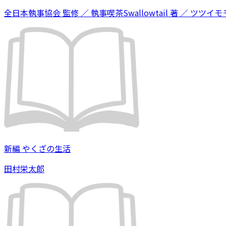
全日本執事協会 監修 ／ 執事喫茶Swallowtail 著 ／ ツツイモモ
新編 やくざの生活
田村栄太郎