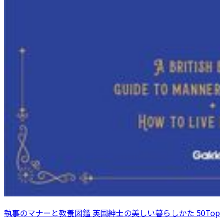
執事のマナーと教養図鑑 英国紳士の美しい暮らしかた 50Topi