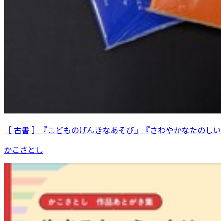
［ 古書 ］『こどものげんきなあそび』『さわやかなたのし
かこさとし