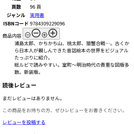
頁数
96 頁
ジャンル
実用書
ISBNコード
9784309229096
商品内容
浦島太郎、かちかち山、桃太郎、猿蟹合戦…。古くか
ら日本人が親しんできた昔話絵本の世界をビジュアル
たっぷりに紹介。
総ルビで読みやすい。室町～明治時代の貴重な図版多
数。新装版。
読後レビュー
まだレビューはありません。
この商品をお持ちの方、ぜひレビューをお書きください。
レビューを投稿する