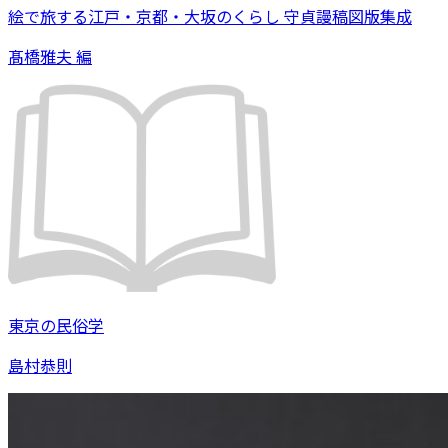
絵で旅する江戸・京都・大坂のくらし 守貞謾稿図版集成
髙橋雅夫 編
東京の民俗学
島村恭則