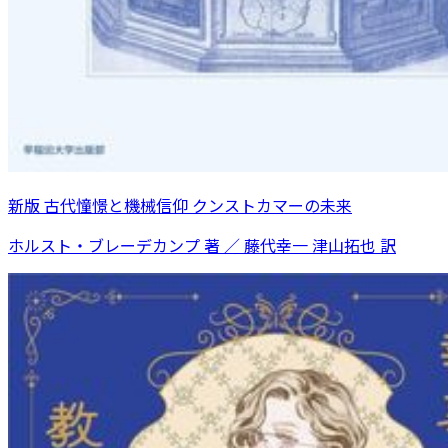
新版 古代憧憬と機械信仰 クンストカマーの未来
ホルスト・ブレーデカンプ 著 ／ 藤代幸一 津山拓也 訳