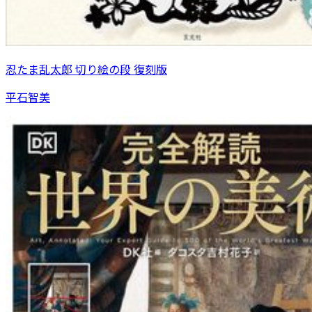
忍たま乱太郎 切り絵の段 復刻版
平石智美