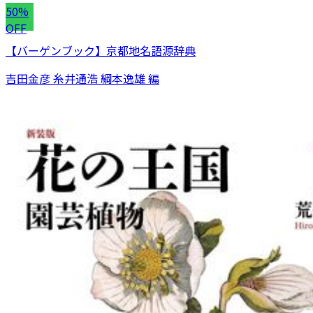
50%
OFF
【バーゲンブック】京都地名語源辞典
吉田金彦 糸井通浩 綱本逸雄 編