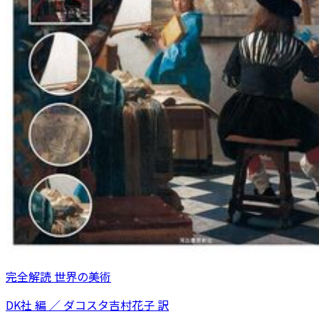
完全解読 世界の美術
DK社 編 ／ ダコスタ吉村花子 訳