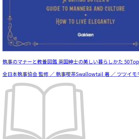
執事のマナーと教養図鑑 英国紳士の美しい暮らしかた 50Topi
全日本執事協会 監修 ／ 執事喫茶Swallowtail 著 ／ ツツイモモ