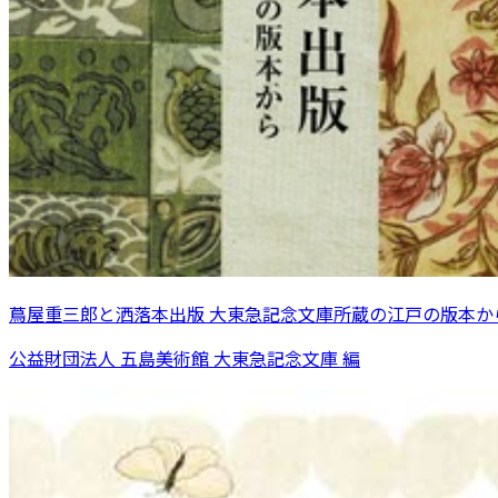
蔦屋重三郎と洒落本出版 大東急記念文庫所蔵の江戸の版本か
公益財団法人 五島美術館 大東急記念文庫 編