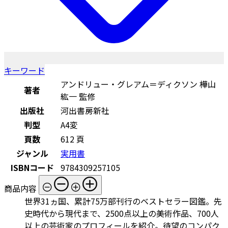
キーワード
アンドリュー・グレアム＝ディクソン 樺山
著者
紘一 監修
出版社
河出書房新社
判型
A4変
頁数
612 頁
ジャンル
実用書
ISBNコード
9784309257105
商品内容
世界31ヵ国、累計75万部刊行のベストセラー図鑑。先
史時代から現代まで、2500点以上の美術作品、700人
以上の芸術家のプロフィールを紹介。待望のコンパク