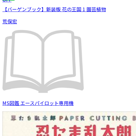
【バーゲンブック】新装版 花の王国 1 園芸植物
荒俣宏
MS図鑑 エースパイロット専用機