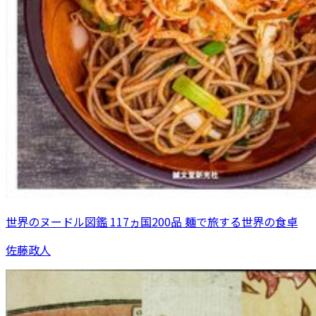
世界のヌードル図鑑 117ヵ国200品 麺で旅する世界の食卓
佐藤政人