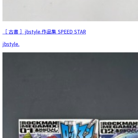
［ 古書 ］jbstyle.作品集 SPEED STAR
jbstyle.