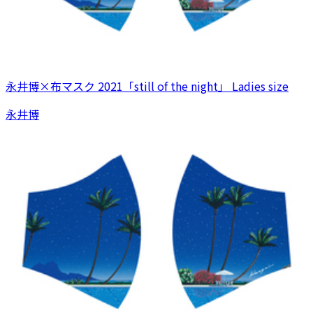
永井博×布マスク 2021「still of the night」 Ladies size
永井博