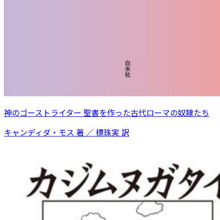
神のゴーストライター 聖書を作った古代ローマの奴隷たち
キャンディダ・モス 著 ／ 標珠実 訳