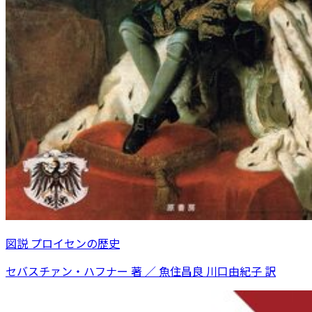
図説 プロイセンの歴史
セバスチァン・ハフナー 著 ／ 魚住昌良 川口由紀子 訳