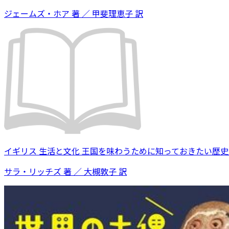
ジェームズ・ホア 著 ／ 甲斐理恵子 訳
イギリス 生活と文化 王国を味わうために知っておきたい歴
サラ・リッチズ 著 ／ 大槻敦子 訳