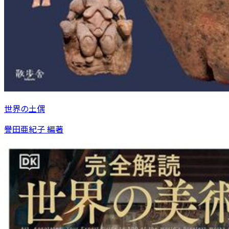
世界の土偶
譽田亜紀子 編著