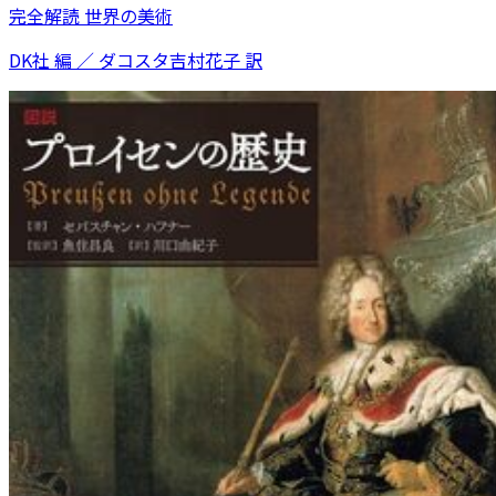
完全解読 世界の美術
DK社 編 ／ ダコスタ吉村花子 訳