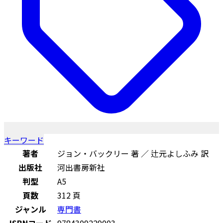
キーワード
著者
ジョン・バックリー 著 ／ 辻元よしふみ 訳
出版社
河出書房新社
判型
A5
頁数
312 頁
ジャンル
専門書
ISBNコード
9784309229003