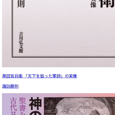
黒田官兵衛 「天下を狙った軍師」の実像
諏訪勝則