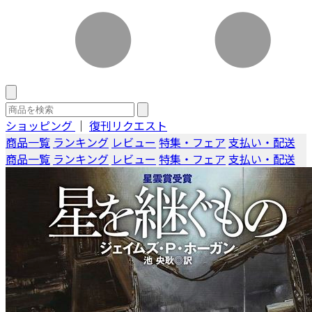
ショッピング
｜
復刊リクエスト
商品一覧
ランキング
レビュー
特集・フェア
支払い・配送
商品一覧
ランキング
レビュー
特集・フェア
支払い・配送