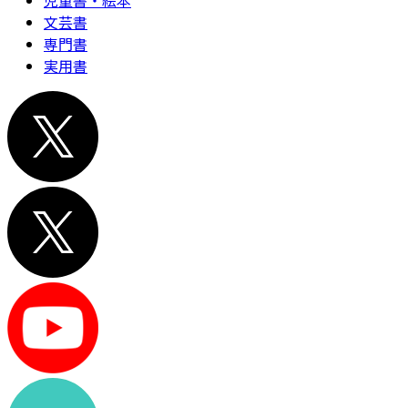
児童書・絵本
文芸書
専門書
実用書