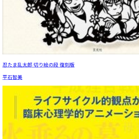
忍たま乱太郎 切り絵の段 復刻版
平石智美