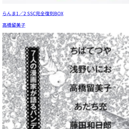
らんま1／2 SSC完全復刻BOX
高橋留美子