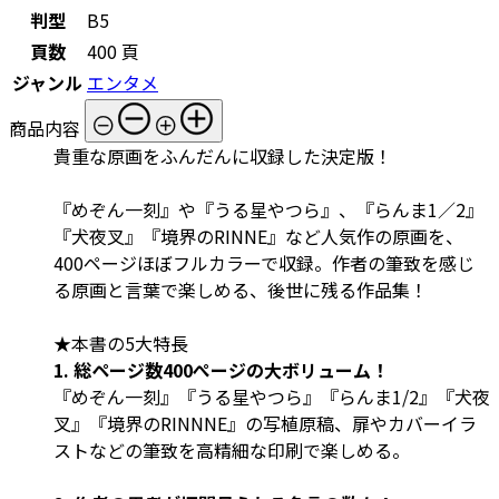
判型
B5
頁数
400 頁
ジャンル
エンタメ
商品内容
貴重な原画をふんだんに収録した決定版！
『めぞん一刻』や『うる星やつら』、『らんま1／2』
『犬夜叉』『境界のRINNE』など人気作の原画を、
400ページほぼフルカラーで収録。作者の筆致を感じ
る原画と言葉で楽しめる、後世に残る作品集！
★本書の5大特長
1. 総ページ数400ぺージの大ボリューム！
『めぞん一刻』『うる星やつら』『らんま1/2』『犬夜
叉』『境界のRINNNE』の写植原稿、扉やカバーイラ
ストなどの筆致を高精細な印刷で楽しめる。