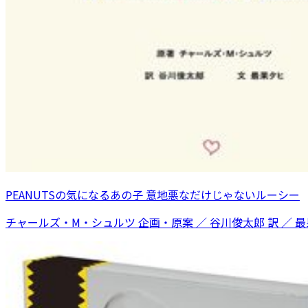
PEANUTSの気になるあの子 意地悪なだけじゃないルーシー
チャールズ・M・シュルツ 企画・原案 ／ 谷川俊太郎 訳 ／ 最