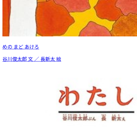
めの まど あけろ
谷川俊太郎 文 ／ 長新太 絵