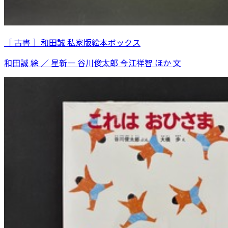
［ 古書 ］和田誠 私家版絵本ボックス
和田誠 絵 ／ 星新一 谷川俊太郎 今江祥智 ほか 文