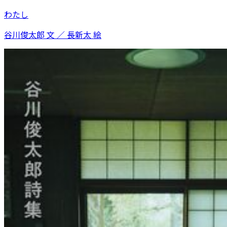
わたし
谷川俊太郎 文 ／ 長新太 絵