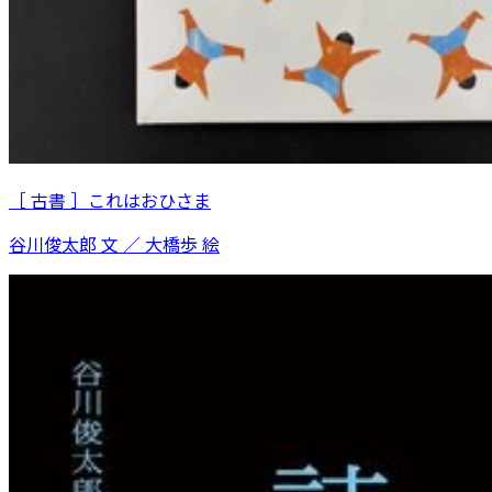
［ 古書 ］これはおひさま
谷川俊太郎 文 ／ 大橋歩 絵