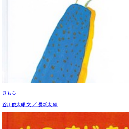
きもち
谷川俊太郎 文 ／ 長新太 絵