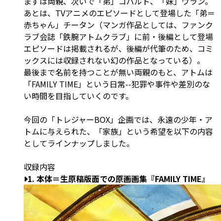
まずは両親、次いで「弟」コバルト、「妹」ウラン。
あとは、TVアニメのエピソードとして登場した「弟＝
赤ちゃん」チータン（マンガ作品としては、ファンク
ラブ会誌「鉄腕アトムクラブ」に前・後編として登場
エピソードは掲載されるが、後編が代筆のため、コミ
ックスには収録されない幻の作品となっている）。
最後まで名前を持つことが無い両親のもと、アトムは
「FAMILY TIME」という日常--犯罪や事件や差別のな
い時間を目指していくのです。
今回の「トレジャーBOX」企画では、永遠の少年・ア
トムに与えられた、「家族」という希望を以下の内容
としてラインナップしました。
収録内容
1. 本体＝生原稿版面での原画画集『FAMILY TIME』