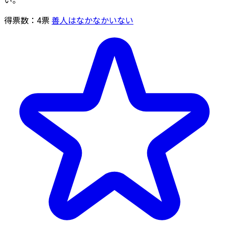
得票数：
4
票
善人はなかなかいない