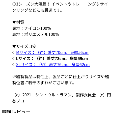
◇3シーズン大活躍！ イベントやトレーニング＆サイ
クリングなどにも最適です。
▼材質
表地：ナイロン100％
裏地：ポリエステル100％
▼サイズ目安
◇
Mサイズ：（約）着丈70cm、身幅56cm
◇
Lサイズ：（約）着丈73cm、身幅59cm
◇
XLサイズ：（約）着丈76cm、身幅62cm
※縫製製品は特性上、製品ごとに仕上がりサイズや縫
製位置に若干のずれがございます。
（c）2021「シン・ウルトラマン」製作委員会 （c）円
谷プロ
読後レビュー