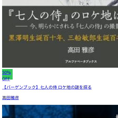
50%
OFF
【バーゲンブック】七人の侍 ロケ地の謎を探る
高田雅彦