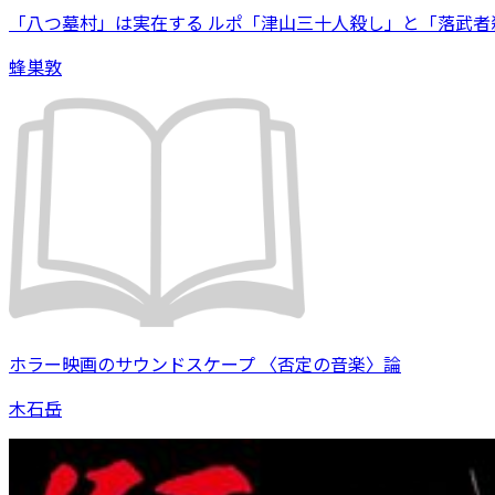
「八つ墓村」は実在する ルポ「津山三十人殺し」と「落武者
蜂巣敦
ホラー映画のサウンドスケープ 〈否定の音楽〉論
木石岳