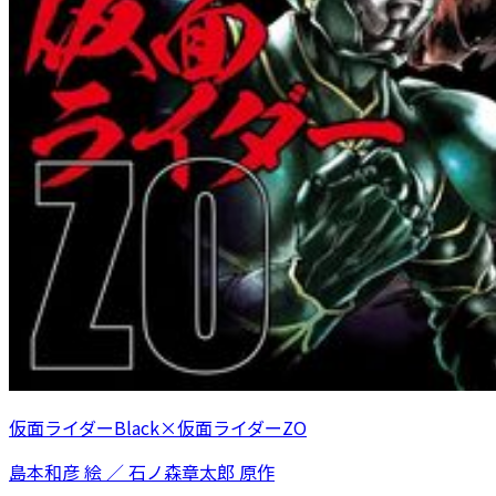
仮面ライダーBlack×仮面ライダーZO
島本和彦 絵 ／ 石ノ森章太郎 原作