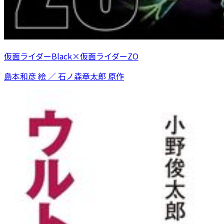
仮面ライダーBlack×仮面ライダーZO
島本和彦 絵 ／ 石ノ森章太郎 原作