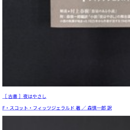
［ 古書 ］夜はやさし
F・スコット・フィッツジェラルド 著 ／ 森慎一郎 訳