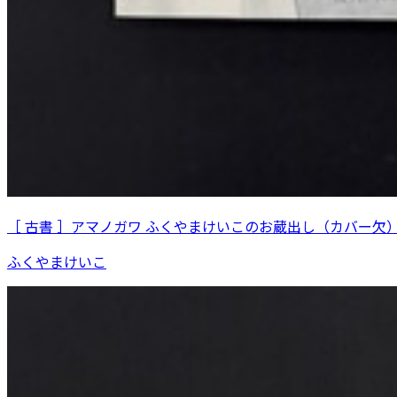
［ 古書 ］アマノガワ ふくやまけいこのお蔵出し（カバー欠
ふくやまけいこ