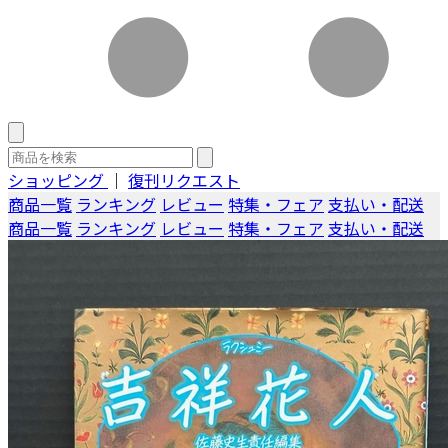
ショッピング
｜
復刊リクエスト
商品一覧
ランキング
レビュー
特集・フェア
支払い・配送
商品一覧
ランキング
レビュー
特集・フェア
支払い・配送