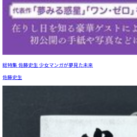
総特集 佐藤史生 少女マンガが夢見た未来
佐藤史生