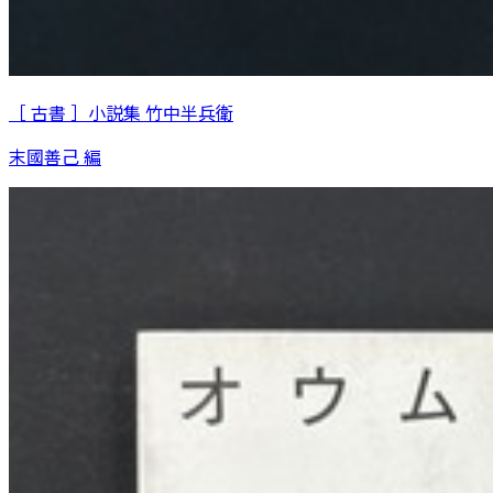
［ 古書 ］小説集 竹中半兵衛
末國善己 編