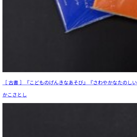
［ 古書 ］『こどものげんきなあそび』『さわやかなたのし
かこさとし