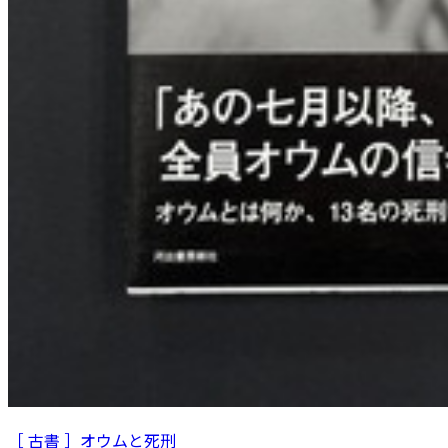
［ 古書 ］オウムと死刑