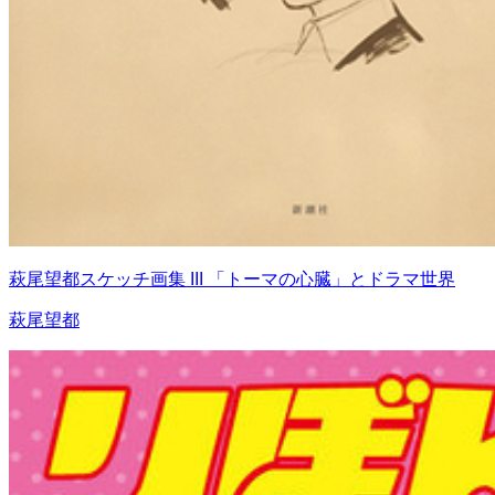
萩尾望都スケッチ画集 III 「トーマの心臓」とドラマ世界
萩尾望都