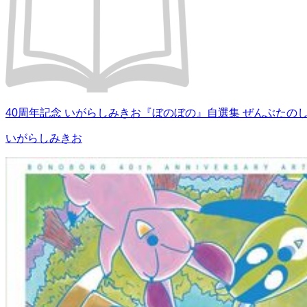
40周年記念 いがらしみきお『ぼのぼの』自選集 ぜんぶたの
いがらしみきお