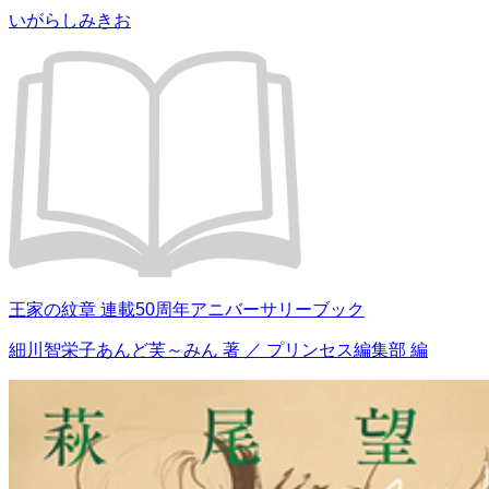
いがらしみきお
王家の紋章 連載50周年アニバーサリーブック
細川智栄子あんど芙～みん 著 ／ プリンセス編集部 編