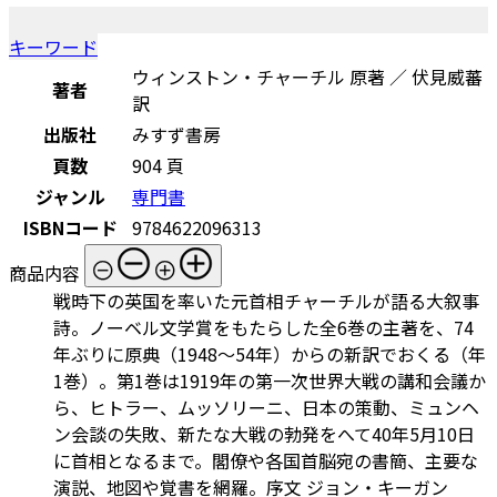
キーワード
ウィンストン・チャーチル 原著 ／ 伏見威蕃
著者
訳
出版社
みすず書房
頁数
904 頁
ジャンル
専門書
ISBNコード
9784622096313
商品内容
戦時下の英国を率いた元首相チャーチルが語る大叙事
詩。ノーベル文学賞をもたらした全6巻の主著を、74
年ぶりに原典（1948～54年）からの新訳でおくる（年
1巻）。第1巻は1919年の第一次世界大戦の講和会議か
ら、ヒトラー、ムッソリーニ、日本の策動、ミュンヘ
ン会談の失敗、新たな大戦の勃発をへて40年5月10日
に首相となるまで。閣僚や各国首脳宛の書簡、主要な
演説、地図や覚書を網羅。序文 ジョン・キーガン