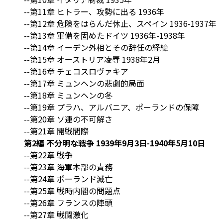
--第11章 ヒトラー、攻勢に出る 1936年
--第12章 危険をはらんだ休止、スペイン 1936-1937年
--第13章 軍備を固めたドイツ 1936年-1938年
--第14章 イーデン外相とその辞任の経緯
--第15章 オーストリア凌辱 1938年2月
--第16章 チェコスロヴァキア
--第17章 ミュンヘンの悲劇的局面
--第18章 ミュンヘンの冬
--第19章 プラハ、アルバニア、ポーランドの保障
--第20章 ソ連の不可解さ
--第21章 開戦間際
第2編 不分明な戦争 1939年9月3日-1940年5月10日
--第22章 戦争
--第23章 海軍本部の責務
--第24章 ポーランド滅亡
--第25章 戦時内閣の問題点
--第26章 フランスの陣頭
--第27章 戦闘激化