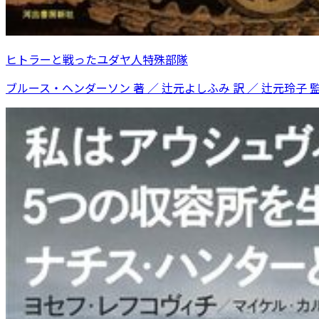
ヒトラーと戦ったユダヤ人特殊部隊
ブルース・ヘンダーソン 著 ／ 辻元よしふみ 訳 ／ 辻元玲子 