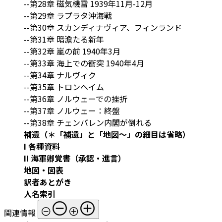
--第28章 磁気機雷 1939年11月-12月
--第29章 ラプラタ沖海戦
--第30章 スカンディナヴィア、フィンランド
--第31章 暗澹たる新年
--第32章 嵐の前 1940年3月
--第33章 海上での衝突 1940年4月
--第34章 ナルヴィク
--第35章 トロンヘイム
--第36章 ノルウェーでの挫折
--第37章 ノルウェー：終盤
--第38章 チェンバレン内閣が倒れる
補遺（＊「補遺」と「地図～」の細目は省略）
I 各種資料
II 海軍卿覚書（承認・進言）
地図・図表
訳者あとがき
人名索引
関連情報