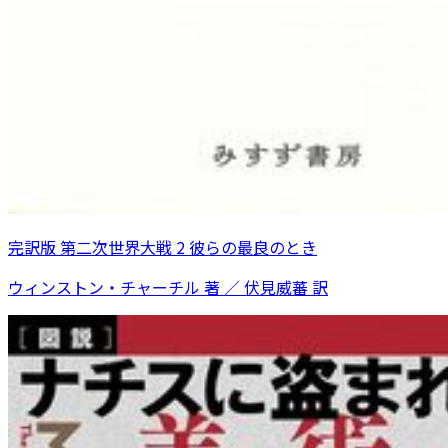
完訳版 第二次世界大戦 2 彼らの最良のとき
ウィンストン・チャーチル 著 ／ 伏見威蕃 訳