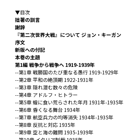
▼目次
拙著の訓言
謝辞
『第二次世界大戦』について ジョン・キーガン
序文
新版への付記
本巻の主題
第1編 戦争から戦争へ 1919-1939年
--第1章 戦勝国のたび重なる愚行 1919-1929年
--第2章 平和の絶頂期 1922-1931年
--第3章 隠れ潜む数々の危険
--第4章 アドルフ・ヒトラー
--第5章 蝗に食い荒らされた年月 1931年-1935年
--第6章 昏くなる舞台 1934年
--第7章 航空兵力の均等消失 1934年-1935年
--第8章 反抗と対応 1935年
--第9章 空と海の難問 1935-1939年
--第10章 イタリア制裁 1935年