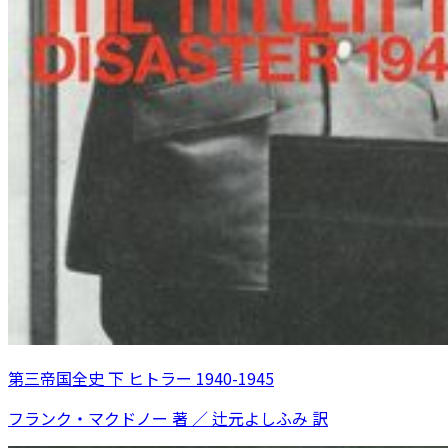
第三帝国全史 下 ヒトラー 1940-1945
フランク・マクドノー 著 ／ 辻元よしふみ 訳