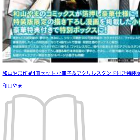
和山やま作品4冊セット 小冊子＆アクリルスタンド付き特装
和山やま