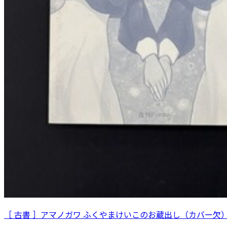
［ 古書 ］アマノガワ ふくやまけいこのお蔵出し（カバー欠