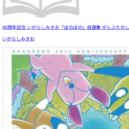
40周年記念 いがらしみきお『ぼのぼの』自選集 ぜんぶたの
いがらしみきお