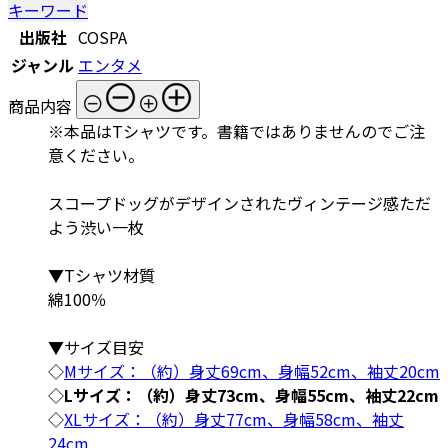
キーワード
出版社
COSPA
ジャンル
エンタメ
商品内容
※本品はTシャツです。書籍ではありませんのでご注
意ください。
スコープドッグがデザインされたヴィンテージ感ただ
よう渋い一枚
▼Tシャツ材質
綿100％
▼サイズ目安
◇
Mサイズ：（約）身丈69cm、身幅52cm、袖丈20cm
◇
Lサイズ：（約）身丈73cm、身幅55cm、袖丈22cm
◇
XLサイズ：（約）身丈77cm、身幅58cm、袖丈
24cm