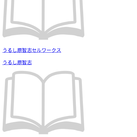
うるし原智志セルワークス
うるし原智志