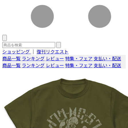
ショッピング
｜
復刊リクエスト
商品一覧
ランキング
レビュー
特集・フェア
支払い・配送
商品一覧
ランキング
レビュー
特集・フェア
支払い・配送