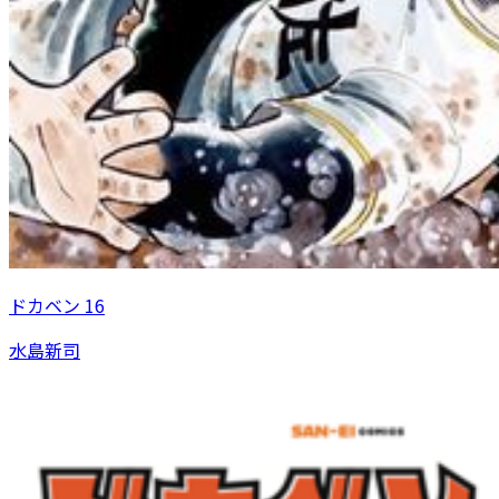
ドカベン 16
水島新司