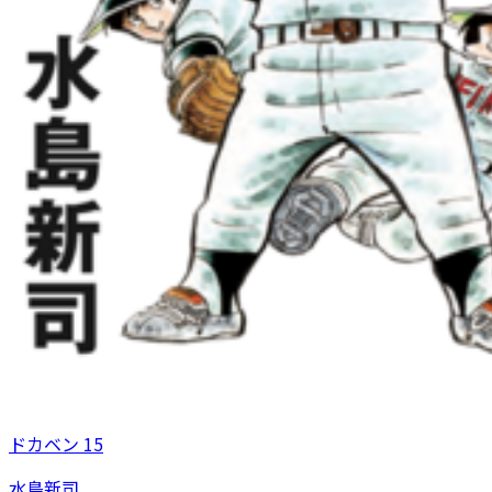
ドカベン 15
水島新司