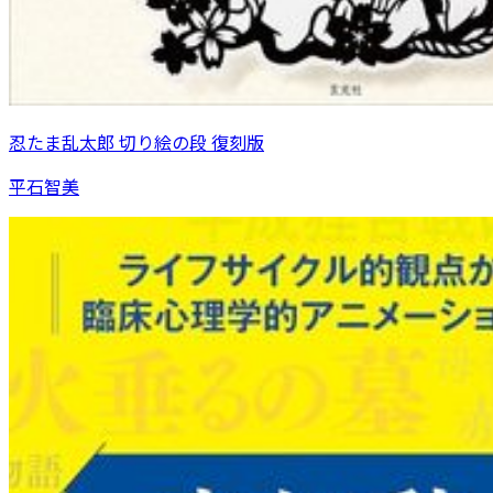
忍たま乱太郎 切り絵の段 復刻版
平石智美