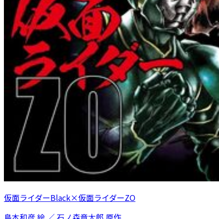
仮面ライダーBlack×仮面ライダーZO
島本和彦 絵 ／ 石ノ森章太郎 原作