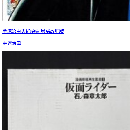
手塚治虫表紙絵集 増補改訂版
手塚治虫