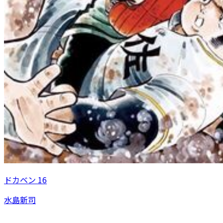
ドカベン 16
水島新司