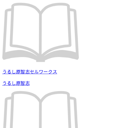
うるし原智志セルワークス
うるし原智志