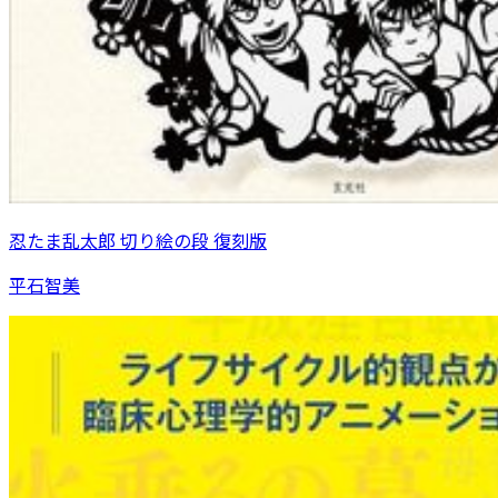
忍たま乱太郎 切り絵の段 復刻版
平石智美