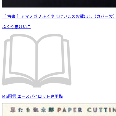
［ 古書 ］アマノガワ ふくやまけいこのお蔵出し（カバー欠
ふくやまけいこ
MS図鑑 エースパイロット専用機