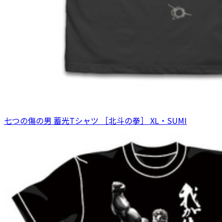
七つの傷の男 蓄光Tシャツ ［北斗の拳］ XL・SUMI