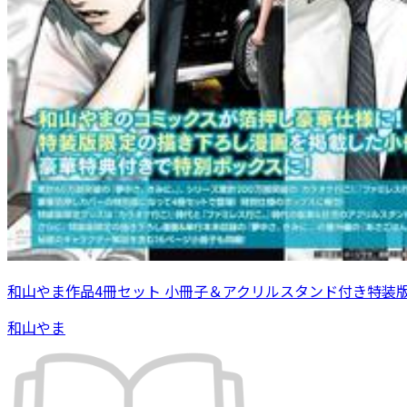
和山やま作品4冊セット 小冊子＆アクリルスタンド付き特装
和山やま