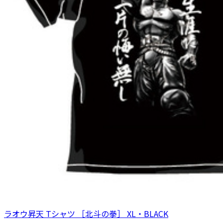
ラオウ昇天 Tシャツ ［北斗の拳］ XL・BLACK