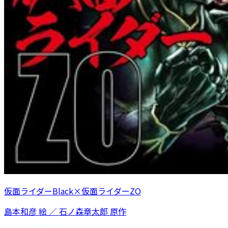
仮面ライダーBlack×仮面ライダーZO
島本和彦 絵 ／ 石ノ森章太郎 原作