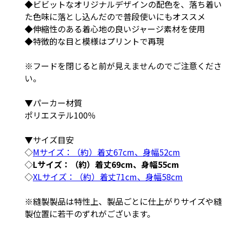
◆ビビットなオリジナルデザインの配色を、落ち着い
た色味に落とし込んだので普段使いにもオススメ
◆伸縮性のある着心地の良いジャージ素材を使用
◆特徴的な目と模様はプリントで再現
※フードを閉じると前が見えませんのでご注意くださ
い。
▼パーカー材質
ポリエステル100％
▼サイズ目安
◇
Mサイズ：（約）着丈67cm、身幅52cm
◇
Lサイズ：（約）着丈69cm、身幅55cm
◇
XLサイズ：（約）着丈71cm、身幅58cm
※縫製製品は特性上、製品ごとに仕上がりサイズや縫
製位置に若干のずれがございます。