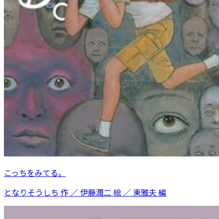
こっちをみてる。
となりそうしち 作 ／ 伊藤潤二 絵 ／ 東雅夫 編