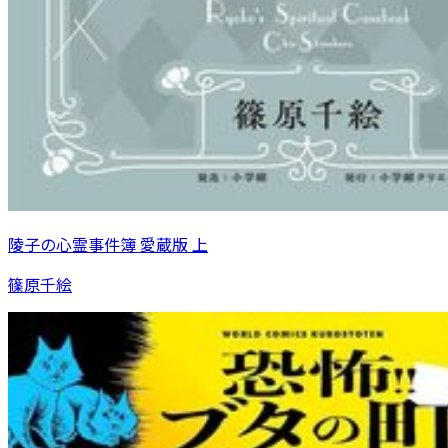
陵子の心霊事件簿 愛蔵版 上
篠原千絵