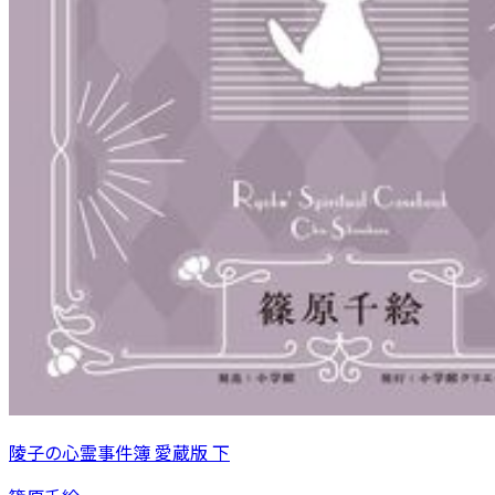
陵子の心霊事件簿 愛蔵版 下