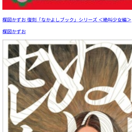
楳図かずお 復刻「なかよしブック」シリーズ ＜絶叫少女編＞
楳図かずお