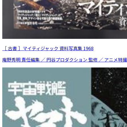
［ 古書 ］マイティジャック 資料写真集 1968
庵野秀明 責任編集 ／ 円谷プロダクション 監修 ／ アニメ特