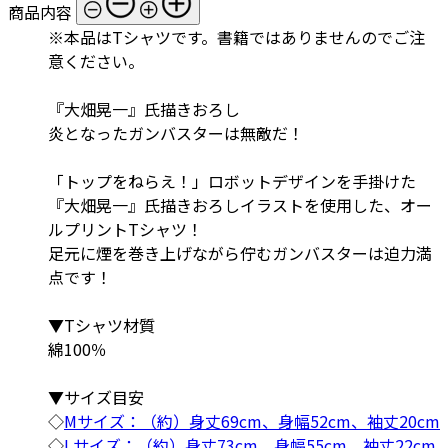
商品内容
※本品はTシャツです。書籍ではありませんのでご注
意ください。
『大畑晃一』氏描きおろし
炎となったガンバスターは無敵だ！
「トップをねらえ！」ロボットデザインを手掛けた
『大畑晃一』氏描きおろしイラストを使用した、オー
ルプリントTシャツ！
足元に煙を巻き上げながら佇むガンバスターは迫力満
点です！
▼Tシャツ材質
綿100％
▼サイズ目安
◇
Mサイズ：（約）身丈69cm、身幅52cm、袖丈20cm
◇
Lサイズ：（約）身丈73cm、身幅55cm、袖丈22cm