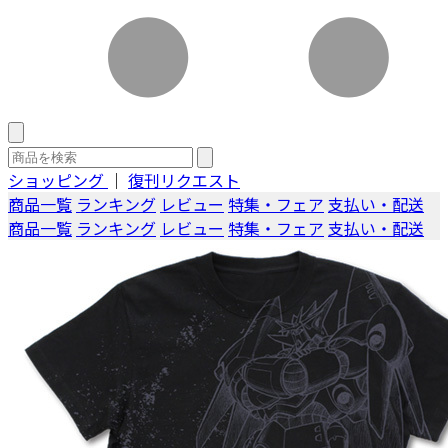
ショッピング
｜
復刊リクエスト
商品一覧
ランキング
レビュー
特集・フェア
支払い・配送
商品一覧
ランキング
レビュー
特集・フェア
支払い・配送