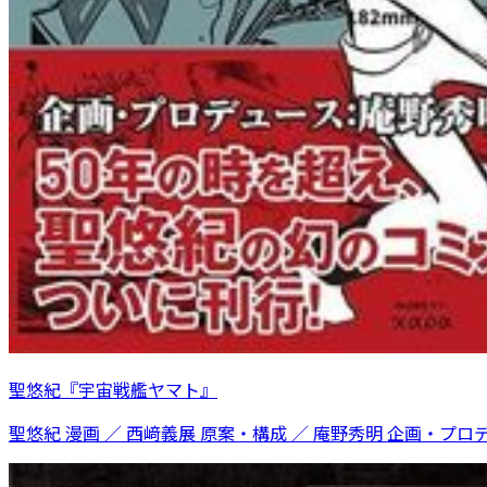
聖悠紀『宇宙戦艦ヤマト』
聖悠紀 漫画 ／ 西﨑義展 原案・構成 ／ 庵野秀明 企画・プロ