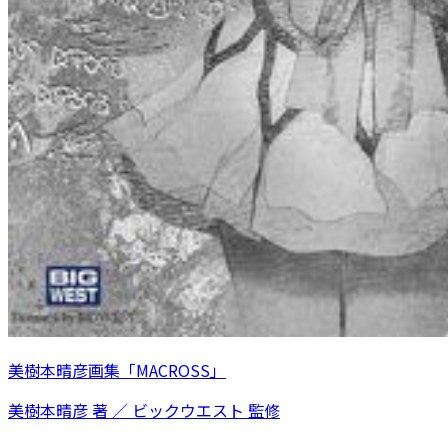
美樹本晴彦画集「MACROSS」
美樹本晴彦 著 ／ ビックウエスト 監修