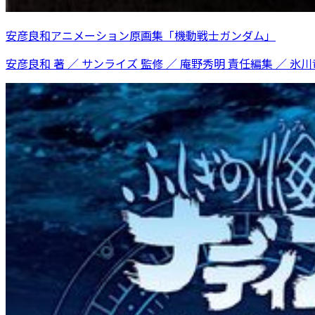
安彦良和アニメーション原画集「機動戦士ガンダム」
安彦良和 著 ／ サンライズ 監修 ／ 庵野秀明 責任編集 ／ 氷