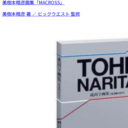
美樹本晴彦画集「MACROSS」
美樹本晴彦 著 ／ ビックウエスト 監修