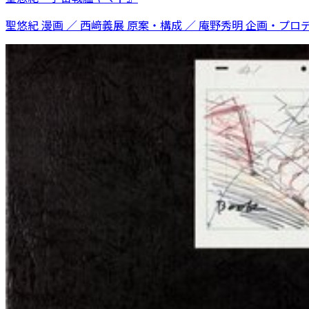
聖悠紀 漫画 ／ 西﨑義展 原案・構成 ／ 庵野秀明 企画・プロ