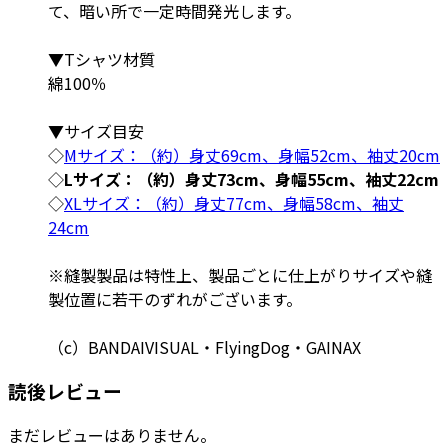
て、暗い所で一定時間発光します。
▼Tシャツ材質
綿100％
▼サイズ目安
◇
Mサイズ：（約）身丈69cm、身幅52cm、袖丈20cm
◇
Lサイズ：（約）身丈73cm、身幅55cm、袖丈22cm
◇
XLサイズ：（約）身丈77cm、身幅58cm、袖丈
24cm
※縫製製品は特性上、製品ごとに仕上がりサイズや縫
製位置に若干のずれがございます。
（c）BANDAIVISUAL・FlyingDog・GAINAX
読後レビュー
まだレビューはありません。