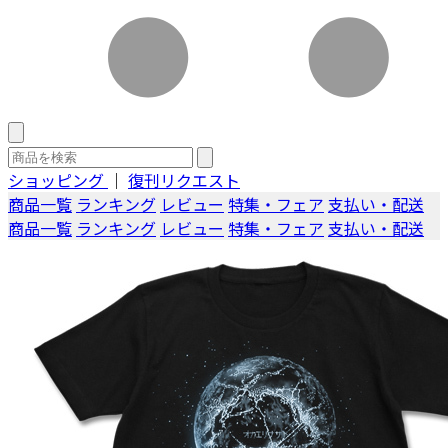
ショッピング
｜
復刊リクエスト
商品一覧
ランキング
レビュー
特集・フェア
支払い・配送
商品一覧
ランキング
レビュー
特集・フェア
支払い・配送