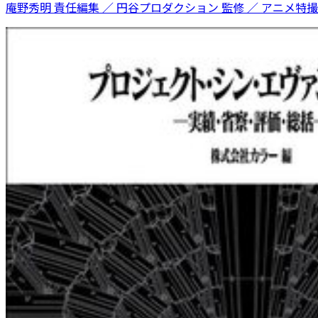
庵野秀明 責任編集 ／ 円谷プロダクション 監修 ／ アニメ特