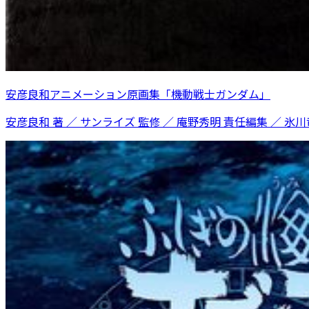
安彦良和アニメーション原画集「機動戦士ガンダム」
安彦良和 著 ／ サンライズ 監修 ／ 庵野秀明 責任編集 ／ 氷