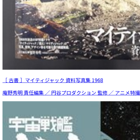
［ 古書 ］マイティジャック 資料写真集 1968
庵野秀明 責任編集 ／ 円谷プロダクション 監修 ／ アニメ特