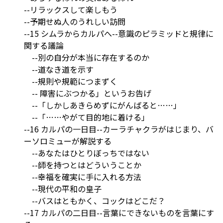
--リラックスして楽しもう
--予期せぬ人のうれしい訪問
--15 シムラからカルパへ--意識のピラミッドと規律に
関する議論
--別の自分が本当に存在するのか
--道なき道を示す
--規則や規範につまずく
-- 障害にぶつかる」というお告げ
--「しかしあきらめずにがんばると……」
--「……やがて目的地に着ける」
--16 カルパの一日目--カーラチャクラがはじまり、バ
ーソロミューが解説する
--あなたはひとりぼっちではない
--師を持つとはどういうことか
--幸福を確実に手に入れる方法
--現代の平和の皇子
--バスはともかく、コックはどこだ？
--17 カルパの二日目--言葉にできないものを言葉にす