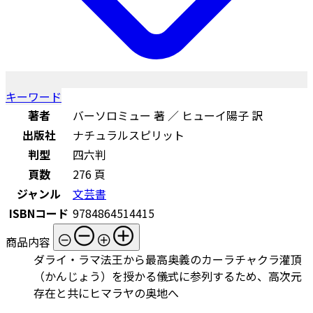
キーワード
著者
バーソロミュー 著 ／ ヒューイ陽子 訳
出版社
ナチュラルスピリット
判型
四六判
頁数
276 頁
ジャンル
文芸書
ISBNコード
9784864514415
商品内容
ダライ・ラマ法王から最高奥義のカーラチャクラ灌頂
（かんじょう）を授かる儀式に参列するため、高次元
存在と共にヒマラヤの奥地へ