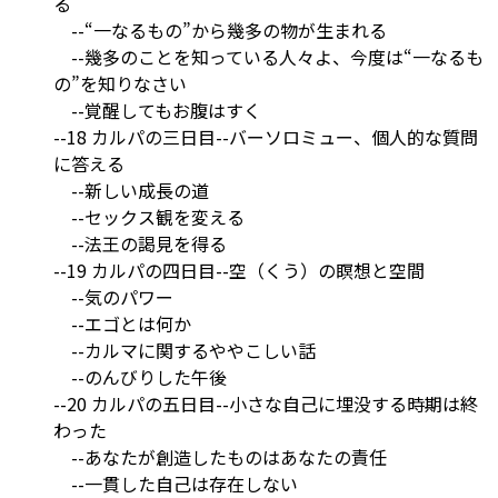
る
--“一なるもの”から幾多の物が生まれる
--幾多のことを知っている人々よ、今度は“一なるも
の”を知りなさい
--覚醒してもお腹はすく
--18 カルパの三日目--バーソロミュー、個人的な質問
に答える
--新しい成長の道
--セックス観を変える
--法王の謁見を得る
--19 カルパの四日目--空（くう）の瞑想と空間
--気のパワー
--エゴとは何か
--カルマに関するややこしい話
--のんびりした午後
--20 カルパの五日目--小さな自己に埋没する時期は終
わった
--あなたが創造したものはあなたの責任
--一貫した自己は存在しない