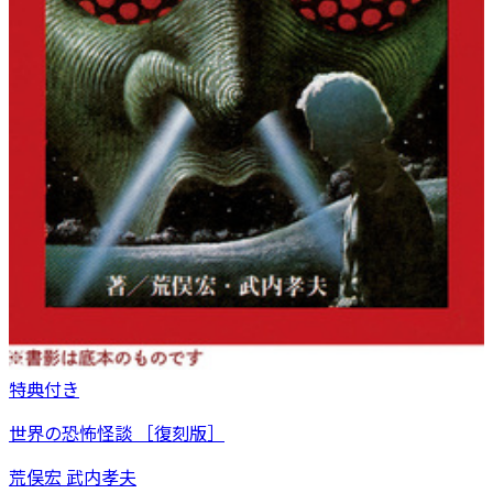
特典付き
世界の恐怖怪談 ［復刻版］
荒俣宏 武内孝夫