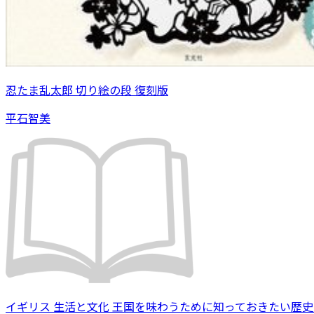
忍たま乱太郎 切り絵の段 復刻版
平石智美
イギリス 生活と文化 王国を味わうために知っておきたい歴