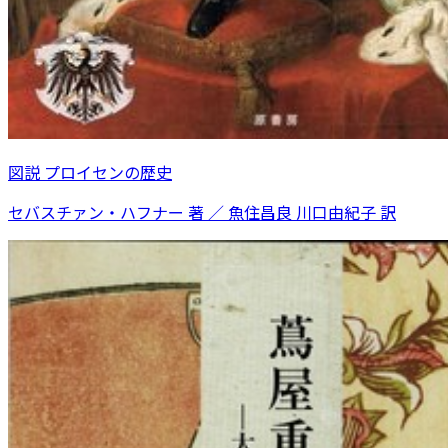
図説 プロイセンの歴史
セバスチァン・ハフナー 著 ／ 魚住昌良 川口由紀子 訳