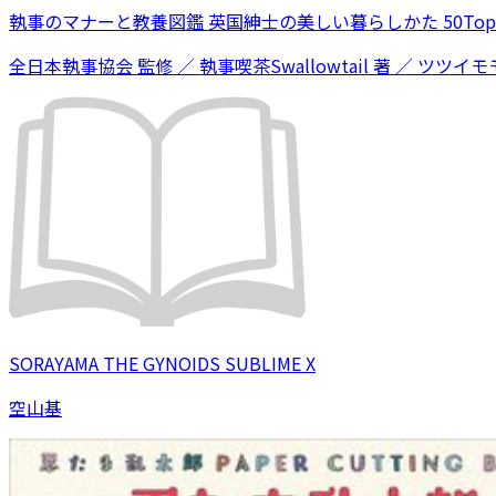
執事のマナーと教養図鑑 英国紳士の美しい暮らしかた 50Topi
全日本執事協会 監修 ／ 執事喫茶Swallowtail 著 ／ ツツイモモ
SORAYAMA THE GYNOIDS SUBLIME X
空山基