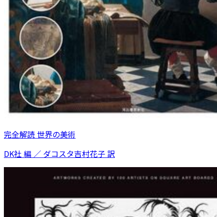
完全解読 世界の美術
DK社 編 ／ ダコスタ吉村花子 訳