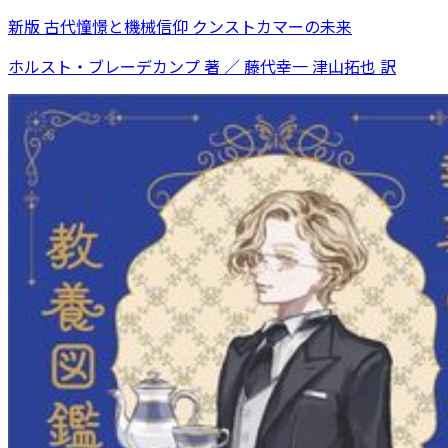
新版 古代憧憬と機械信仰 クンストカマーの未来
ホルスト・ブレーデカンプ 著 ／ 藤代幸一 津山拓也 訳