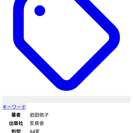
キーワード
著者
岩田依子
出版社
亥辰舎
判型
A4変