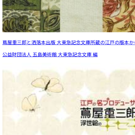
蔦屋重三郎と洒落本出版 大東急記念文庫所蔵の江戸の版本か
公益財団法人 五島美術館 大東急記念文庫 編