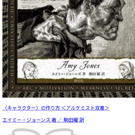
〈キャラクター〉の作り方 ＜アルケミスト双書＞
エイミー・ジョーンズ 著 ／ 駒田曜 訳