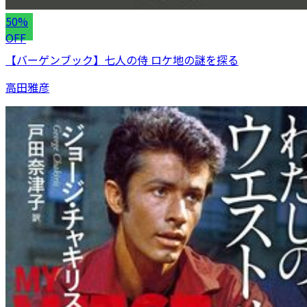
50%
OFF
【バーゲンブック】七人の侍 ロケ地の謎を探る
高田雅彦