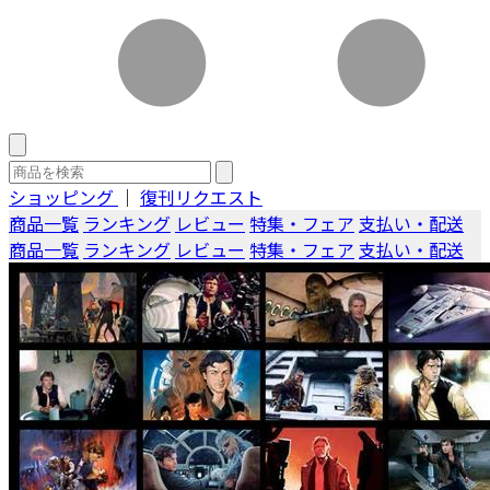
ショッピング
｜
復刊リクエスト
商品一覧
ランキング
レビュー
特集・フェア
支払い・配送
商品一覧
ランキング
レビュー
特集・フェア
支払い・配送