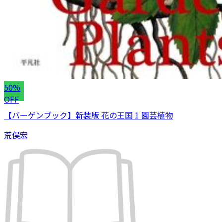
50%
OFF
【バーゲンブック】新装版 花の王国 1 園芸植物
荒俣宏