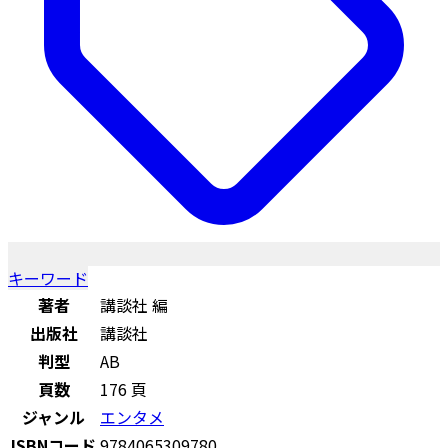
キーワード
著者
講談社 編
出版社
講談社
判型
AB
頁数
176 頁
ジャンル
エンタメ
ISBNコード
9784065309780