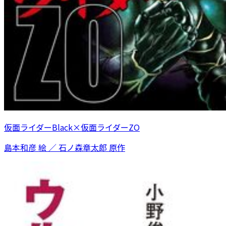
仮面ライダーBlack×仮面ライダーZO
島本和彦 絵 ／ 石ノ森章太郎 原作