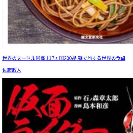
世界のヌードル図鑑 117ヵ国200品 麺で旅する世界の食卓
佐藤政人