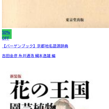
50%
OFF
【バーゲンブック】京都地名語源辞典
吉田金彦 糸井通浩 綱本逸雄 編