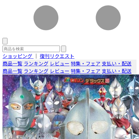
ショッピング
｜
復刊リクエスト
商品一覧
ランキング
レビュー
特集・フェア
支払い・配送
商品一覧
ランキング
レビュー
特集・フェア
支払い・配送