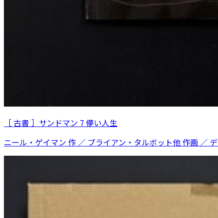
［ 古書 ］サンドマン 7 儚い人生
ニール・ゲイマン 作 ／ ブライアン・タルボット他 作画 ／ 