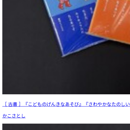
［ 古書 ］『こどものげんきなあそび』『さわやかなたのし
かこさとし