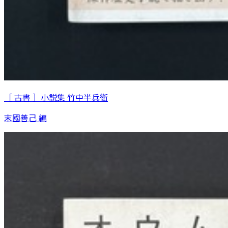
［ 古書 ］小説集 竹中半兵衛
末國善己 編