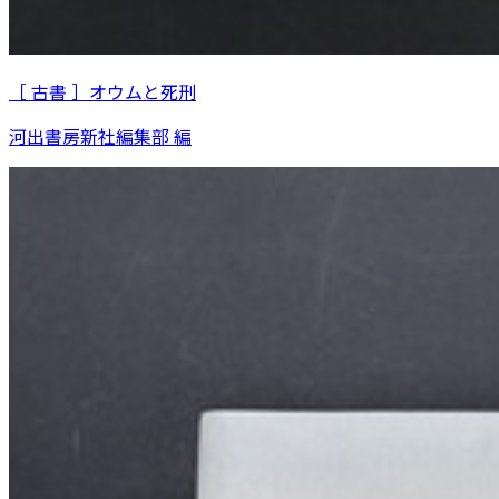
［ 古書 ］オウムと死刑
河出書房新社編集部 編