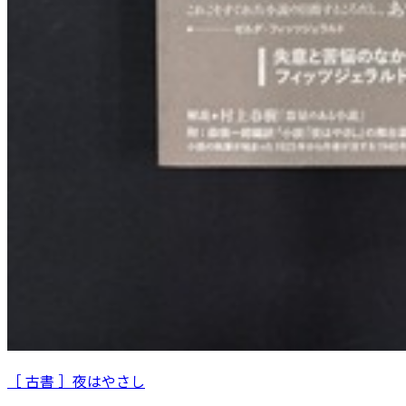
［ 古書 ］夜はやさし