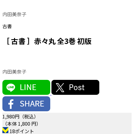
内田美奈子
古書
［ 古書 ］赤々丸 全3巻 初版
内田美奈子
1,980
円（税込）
（本体 1,800 円）
18ポイント