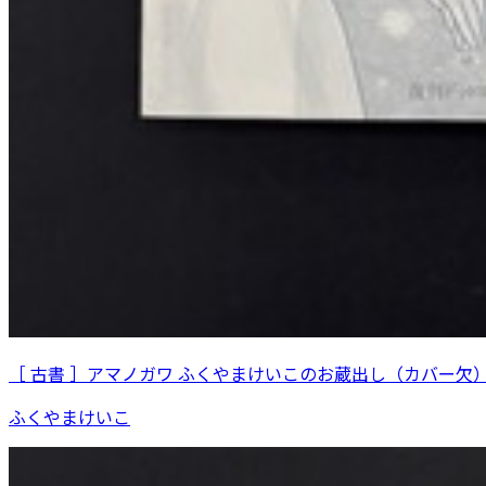
［ 古書 ］アマノガワ ふくやまけいこのお蔵出し（カバー欠
ふくやまけいこ