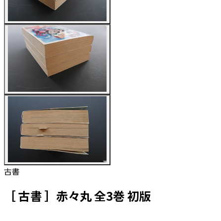
古書
［ 古書 ］赤々丸 全3巻 初版