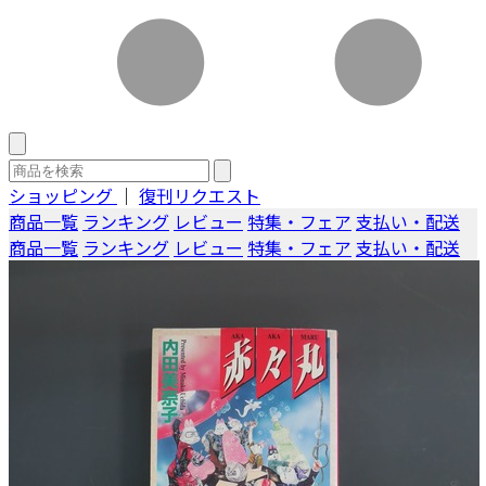
ショッピング
｜
復刊リクエスト
商品一覧
ランキング
レビュー
特集・フェア
支払い・配送
商品一覧
ランキング
レビュー
特集・フェア
支払い・配送