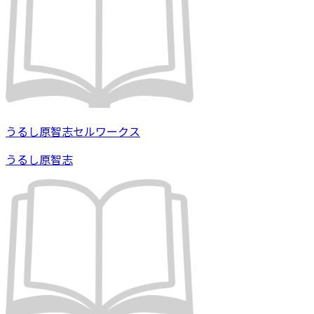
うるし原智志セルワークス
うるし原智志