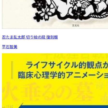
忍たま乱太郎 切り絵の段 復刻版
平石智美