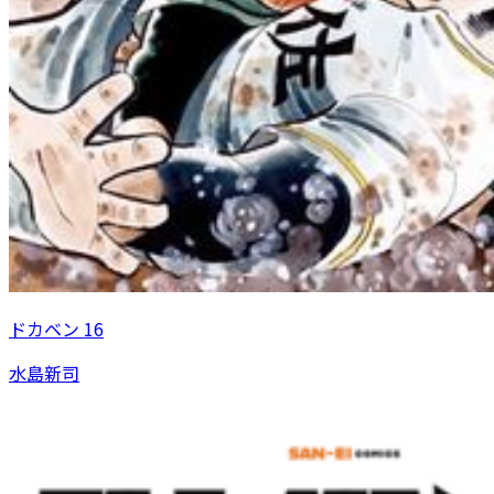
ドカベン 16
水島新司