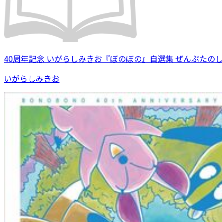
40周年記念 いがらしみきお『ぼのぼの』自選集 ぜんぶたの
いがらしみきお