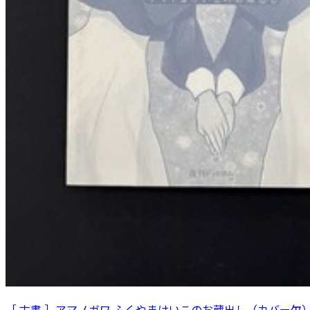
［ 古書 ］アマノガワ ふくやまけいこのお蔵出し（カバー欠