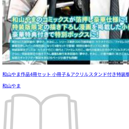
和山やま作品4冊セット 小冊子＆アクリルスタンド付き特装
和山やま