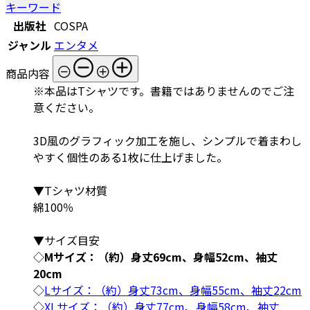
キーワード
出版社
COSPA
ジャンル
エンタメ
商品内容
※本品はTシャツです。書籍ではありませんのでご注
意ください。
3D風のグラフィック加工を施し、シンプルで着まわし
やすく個性のある1枚に仕上げました。
▼Tシャツ材質
綿100％
▼サイズ目安
◇
Mサイズ：（約）身丈69cm、身幅52cm、袖丈
20cm
◇
Lサイズ：（約）身丈73cm、身幅55cm、袖丈22cm
◇
XLサイズ：（約）身丈77cm、身幅58cm、袖丈