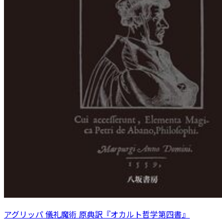
アグリッパ 儀礼魔術 原典訳『オカルト哲学第四書』