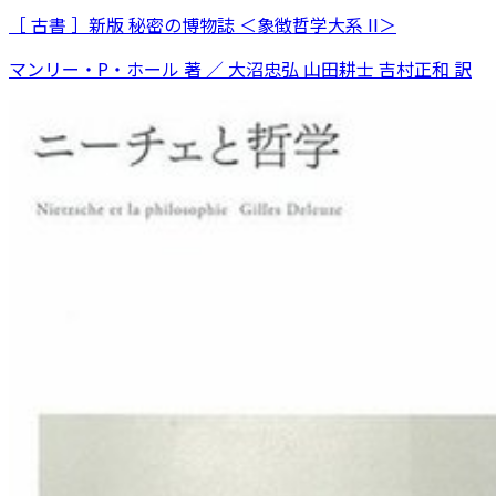
［ 古書 ］新版 秘密の博物誌 ＜象徴哲学大系 II＞
マンリー・P・ホール 著 ／ 大沼忠弘 山田耕士 吉村正和 訳