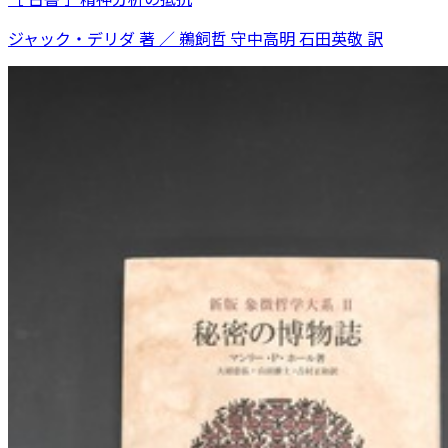
ジャック・デリダ 著 ／ 鵜飼哲 守中高明 石田英敬 訳