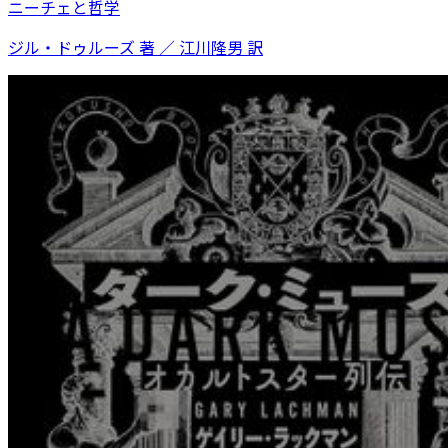
ニーチェと哲学
ジル・ドゥルーズ 著 ／ 江川隆男 訳