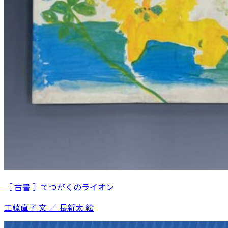
［ 古書 ］てつがくのライオン
工藤直子 文 ／ 長新太 絵