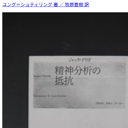
ユング＝シュティリング 著 ／ 牧原豊樹 訳