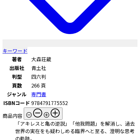
キーワード
著者
大森荘蔵
出版社
青土社
判型
四六判
頁数
266 頁
ジャンル
専門書
ISBNコード
9784791775552
商品内容
「アキレスと亀の逆説」「他我問題」を解消し、過去
世界の実在をも疑わしめる臨界へと至る、澄明な思考
の軌跡。