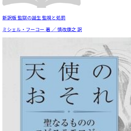
新訳版 監獄の誕生 監視と処罰
ミシェル・フーコー 著 ／ 慎改康之 訳