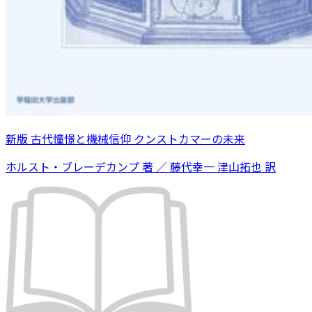
新版 古代憧憬と機械信仰 クンストカマーの未来
ホルスト・ブレーデカンプ 著 ／ 藤代幸一 津山拓也 訳