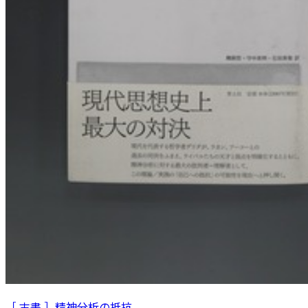
［ 古書 ］精神分析の抵抗