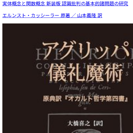
実体概念と関数概念 新装版 認識批判の基本的諸問題の研究
エルンスト・カッシーラー 原著 ／ 山本義隆 訳