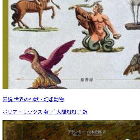
図説 世界の神獣・幻想動物
ボリア・サックス 著 ／ 大間知知子 訳