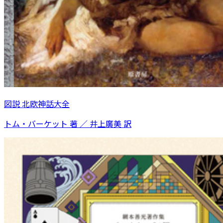
図説 北欧神話大全
トム・バーケット 著 ／ 井上廣美 訳