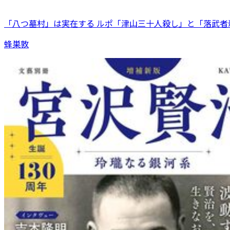
「八つ墓村」は実在する ルポ「津山三十人殺し」と「落武者
蜂巣敦