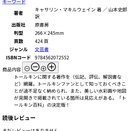
キーワード
キャサリン・マキルウェイン 著 ／ 山本史郎
著者
訳
出版社
原書房
判型
266×245mm
頁数
424 頁
ジャンル
文芸書
ISBNコード
9784562072552
商品内容
トールキンに関する著作を（伝記、評伝、解説書な
ど）網羅。トールキンファンとして知っておくべきこ
とが過不足なく納められ、また、美しい水彩画や地図
が見開きで掲載されている箇所は見応えがある。「ト
ールキン百科」の決定版！
読後レビュー
まだレビューはありません。