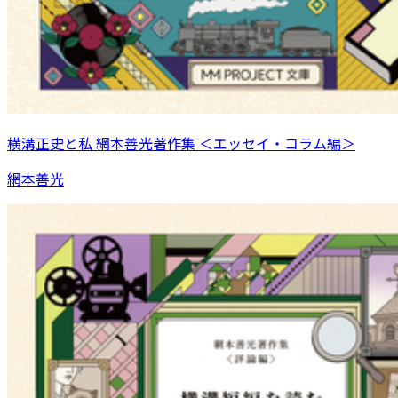
横溝正史と私 網本善光著作集 ＜エッセイ・コラム編＞
網本善光