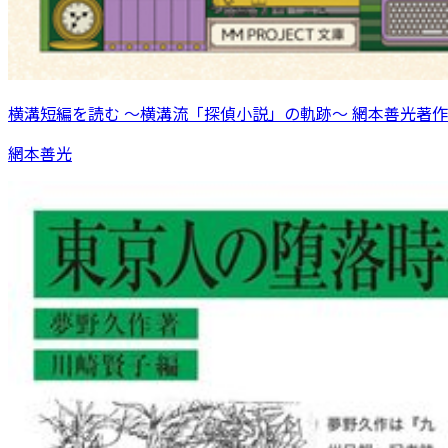
横溝短編を読む 〜横溝流「探偵小説」の軌跡〜 網本善光著作
網本善光