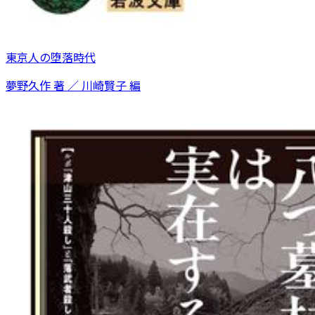
東京人の堕落時代
夢野久作 著 ／ 川崎賢子 編