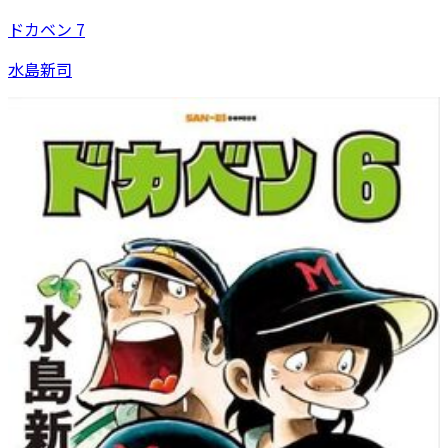
ドカベン 7
水島新司