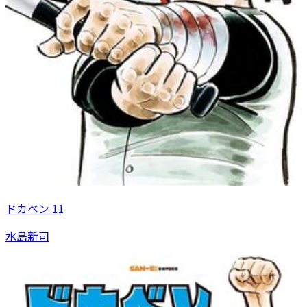
ドカベン 11
水島新司