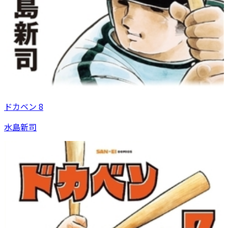
ドカベン 8
水島新司