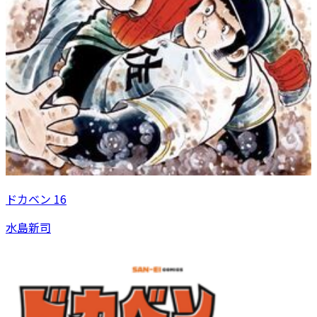
ドカベン 16
水島新司