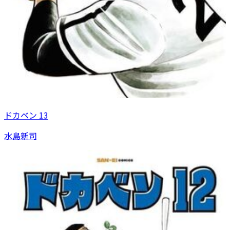
ドカベン 13
水島新司