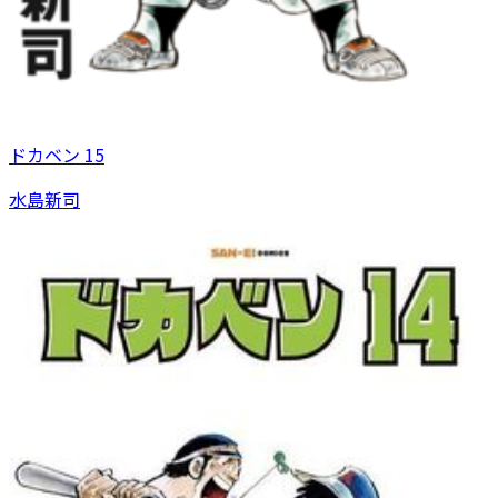
ドカベン 15
水島新司