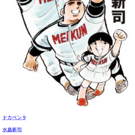
ドカベン 9
水島新司