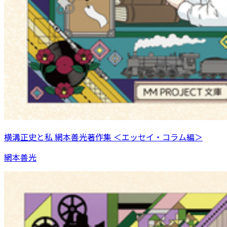
横溝正史と私 網本善光著作集 ＜エッセイ・コラム編＞
網本善光