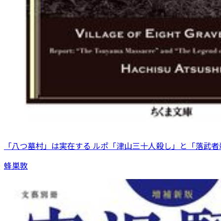
「八つ墓村」は実在する ルポ「津山三十人殺し」と「落武者
蜂巣敦