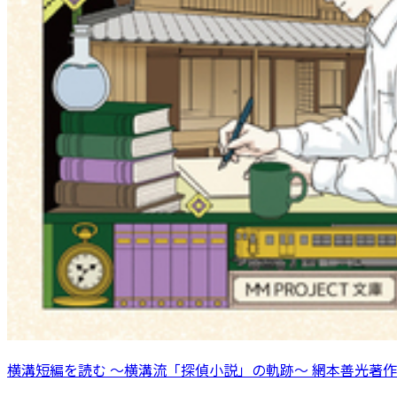
横溝短編を読む 〜横溝流「探偵小説」の軌跡〜 網本善光著作