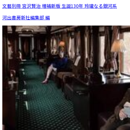
文藝別冊 宮沢賢治 増補新版 生誕130年 玲瓏なる銀河系
河出書房新社編集部 編