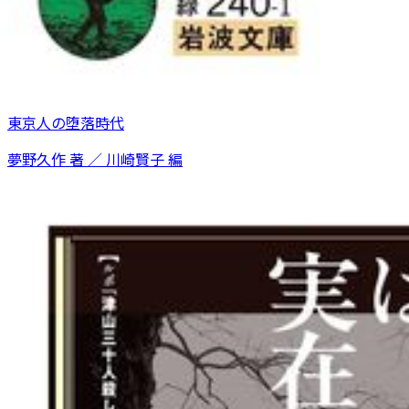
東京人の堕落時代
夢野久作 著 ／ 川崎賢子 編