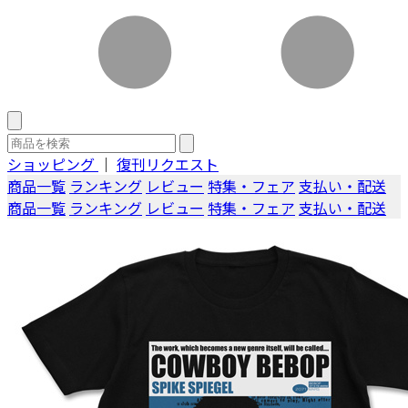
ショッピング
｜
復刊リクエスト
商品一覧
ランキング
レビュー
特集・フェア
支払い・配送
商品一覧
ランキング
レビュー
特集・フェア
支払い・配送