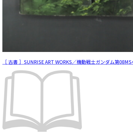
［ 古書 ］SUNRISE ART WORKS／機動戦士ガンダム第08M