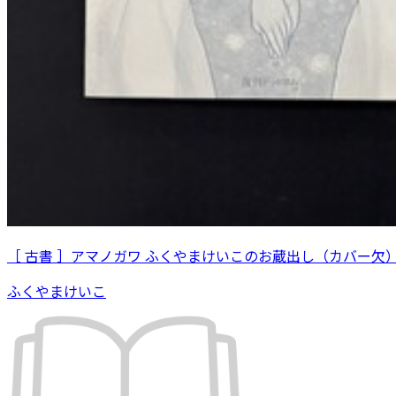
［ 古書 ］アマノガワ ふくやまけいこのお蔵出し（カバー欠
ふくやまけいこ