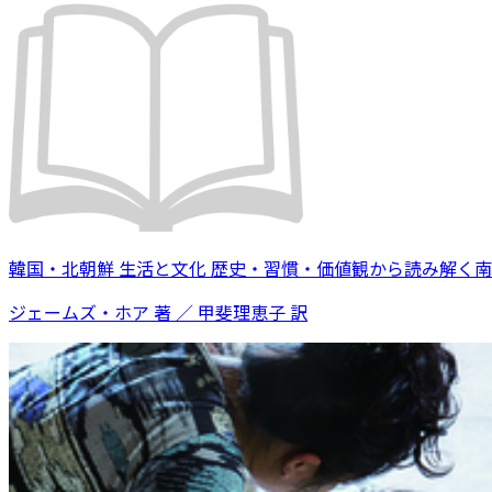
韓国・北朝鮮 生活と文化 歴史・習慣・価値観から読み解く
ジェームズ・ホア 著 ／ 甲斐理恵子 訳