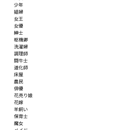
少年
娼婦
女王
女優
紳士
枢機卿
洗濯婦
調理師
闘牛士
道化師
床屋
農民
俳優
花売り娘
花嫁
羊飼い
保育士
魔女
メイド