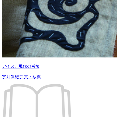
アイヌ、現代の肖像
宇井眞紀子 文・写真