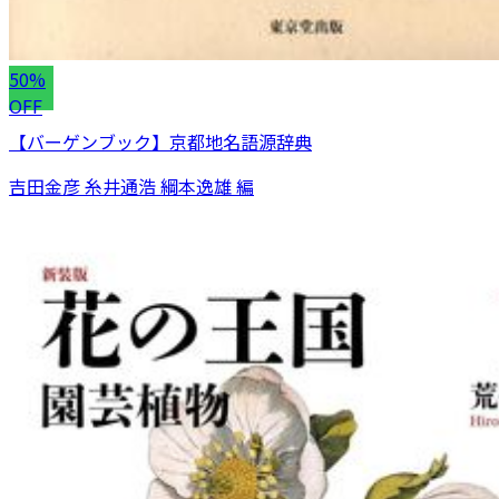
50%
OFF
【バーゲンブック】京都地名語源辞典
吉田金彦 糸井通浩 綱本逸雄 編