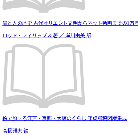
猫と人の歴史 古代オリエント文明からネット動画までの1万
ロッド・フィリップス 著 ／ 岸川由美 訳
絵で旅する江戸・京都・大坂のくらし 守貞謾稿図版集成
髙橋雅夫 編