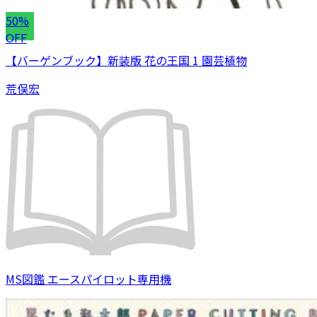
50%
OFF
【バーゲンブック】新装版 花の王国 1 園芸植物
荒俣宏
MS図鑑 エースパイロット専用機