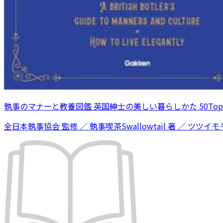
執事のマナーと教養図鑑 英国紳士の美しい暮らしかた 50Topi
全日本執事協会 監修 ／ 執事喫茶Swallowtail 著 ／ ツツイモモ