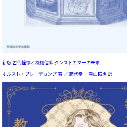
新版 古代憧憬と機械信仰 クンストカマーの未来
ホルスト・ブレーデカンプ 著 ／ 藤代幸一 津山拓也 訳