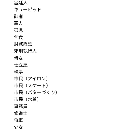
宮廷人
キューピッド
御者
軍人
孤児
乞食
財務総監
死刑執行人
侍女
仕立屋
執事
市民（アイロン）
市民（スケート）
市民（バターづくり）
市民（水着）
事務員
修道士
将軍
少女