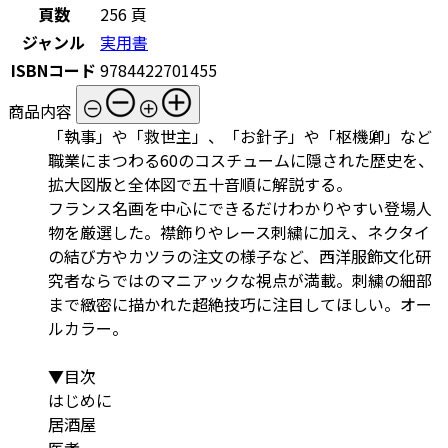
頁数
256 頁
ジャンル
実用書
ISBNコード
9784422701455
商品内容
「執事」や「救世主」、「お針子」や「枢機卿」など
職業にまつわる60のコスチュームに隠された歴史を、
拡大図版と全体図で五十音順に解説する。
フランス名画を中心にできるだけわかりやすい登場人
物を厳選した。襟飾りやレース刺繍に加え、ネクタイ
の結び方やカツラの注文の様子など、西洋服飾文化研
究者ならではのマニアックな視点が満載。刺繍の細部
まで緻密に描かれた超絶技巧に注目してほしい。オー
ルカラー。
▼目次
はじめに
居酒屋
医者