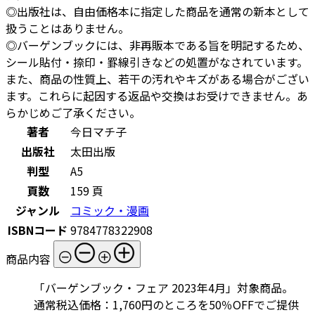
◎出版社は、自由価格本に指定した商品を通常の新本として
扱うことはありません。
◎バーゲンブックには、非再販本である旨を明記するため、
シール貼付・捺印・罫線引きなどの処置がなされています。
また、商品の性質上、若干の汚れやキズがある場合がござい
ます。これらに起因する返品や交換はお受けできません。あ
らかじめご了承ください。
著者
今日マチ子
出版社
太田出版
判型
A5
頁数
159 頁
ジャンル
コミック・漫画
ISBNコード
9784778322908
商品内容
「バーゲンブック・フェア 2023年4月」対象商品。
通常税込価格：1,760円のところを50％OFFでご提供