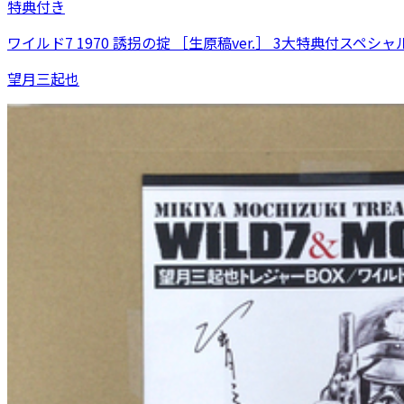
特典付き
ワイルド7 1970 誘拐の掟 ［生原稿ver.］ 3大特典付スペシ
望月三起也