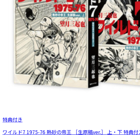
特典付き
ワイルド7 1975-76 熱砂の帝王 ［生原稿ver.］ 上・下 特