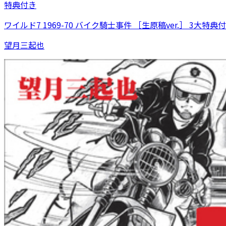
特典付き
ワイルド7 1969-70 バイク騎士事件 ［生原稿ver.］ 3大
望月三起也