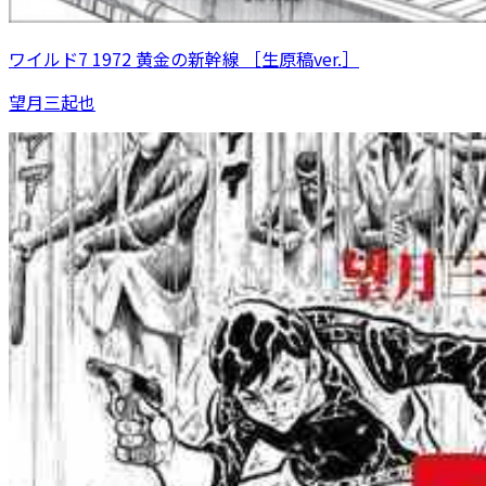
ワイルド7 1972 黄金の新幹線 ［生原稿ver.］
望月三起也