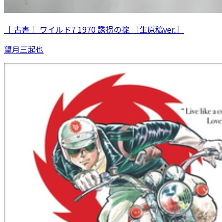
［ 古書 ］ワイルド7 1970 誘拐の掟 ［生原稿ver.］
望月三起也