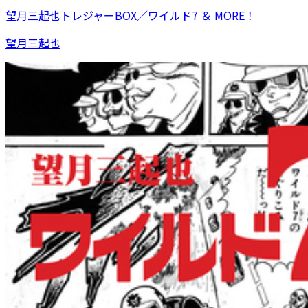
望月三起也トレジャーBOX／ワイルド7 ＆ MORE！
望月三起也