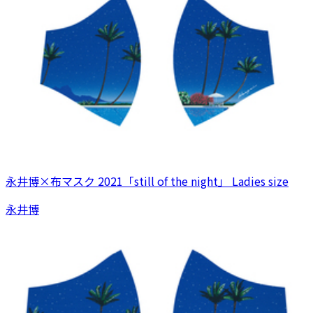
永井博×布マスク 2021「still of the night」 Ladies size
永井博