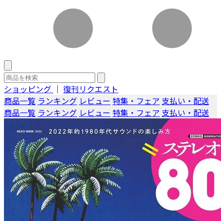
ショッピング
｜
復刊リクエスト
商品一覧
ランキング
レビュー
特集・フェア
支払い・配送
商品一覧
ランキング
レビュー
特集・フェア
支払い・配送