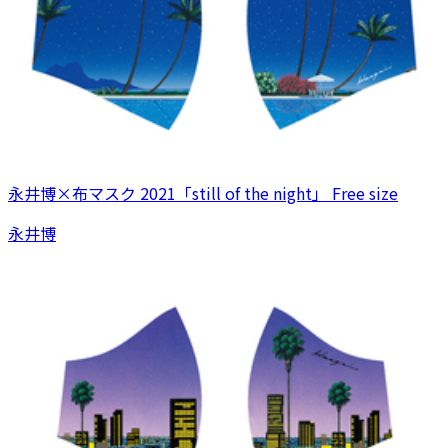
永井博×布マスク 2021「still of the night」 Free size
永井博