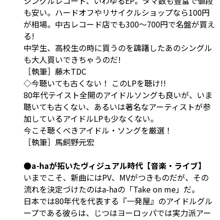
シングルレコード、いわゆるEP。タマ数も豊富で値段
も安い。ハードオフやリサイクルショップなら100円
が相場。中古レコード店でも300〜700円で名盤が買え
る!
中学生、高校生の時に買うのを躊躇したあのシングル
も大人買いできちゃうのだ!
［執筆］藤木TDC
◇今聴いても古くない！ このLPを聴け!!
80年代テイスト全開のアイドルソングも良いが、いま
聴いても古くない、あるいは著名なアーティストが参
加しているアイドルLPも少なくない。
今こそ聴くべきアイドル・ソングを厳選！
［執筆］馬飼野元宏
●a-haが拓いたヴィジュアル時代【音楽・ライブ】
いまでこそ、新曲にはPV、MVがつきものだが、その
流れを決定づけたのはa-haの「Take on me」だ。
日本では80年代を代表する『一発屋』のアイドルグル
ープである彼らは、じつはヨーロッパでは実力派アー