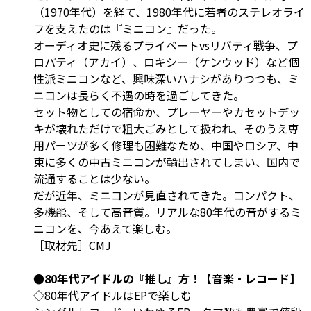
（1970年代）を経て、1980年代に若者のステレオライ
フを支えたのは『ミニコン』だった。
オーディオ史に残るプライベートvsリバティ戦争、プ
ロパティ（アカイ）、ロキシー（ケンウッド）など個
性派ミニコンなど、興味深いハナシがありつつも、ミ
ニコンは長らく不遇の時を過ごしてきた。
セット物としての宿命か、プレーヤーやカセットデッ
キが壊れただけで粗大ごみとして扱われ、そのうえ専
用パーツが多く修理も困難なため、中国やロシア、中
東に多くの中古ミニコンが輸出されてしまい、国内で
流通することは少ない。
だが近年、ミニコンが見直されてきた。コンパクト、
多機能、そして高音質。リアルな80年代の音がするミ
ニコンを、今あえて楽しむ。
［取材先］CMJ
●80年代アイドルの『推し』方！【音楽・レコード】
◇80年代アイドルはEPで楽しむ