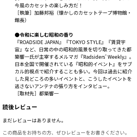
今風のカセットの楽しみ方だ！
［執筆］加藤邦裕（懐かしのカセットテープ博物館・
館長）
●令和に楽しむ昭和の香り
『ROADSIDE JAPAN』『TOKYO STYLE』『賃貸宇
宙』など、日常の中の昭和的風景を切り取ってきた都
築響一氏が主宰するメルマガ『Radsiders' Weekly』。
日本全国で開催されている『昭和的イベント』をサブ
カル的視点で紹介することも多い。今回は過去に紹介
した見どころの多いイベントと、こうしたイベントを
逃さないアンテナの張り方をインタビュー。
［取材先］都築響一
読後レビュー
まだレビューはありません。
この商品をお持ちの方、ぜひレビューをお書きください。