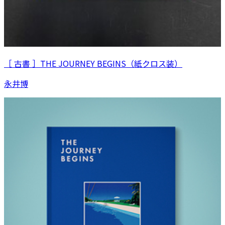
［ 古書 ］THE JOURNEY BEGINS（紙クロス装）
永井博