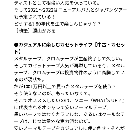
ティストとして根強い人気を保っている。
そして2021～2022はニューアルバムとジャパンツアー
も予定されている！
どうする? 80年代を生で楽しんじゃう？？
［執筆］勝山かおる
●カジュアルに楽しむカセットライフ【中古・カセッ
ト】
メタルテープ、クロムテープが生産終了して久しい。
そしてカセットテープ人気が再燃している今、メタル
テープ、クロムテープは投資物件のように高騰してい
るのが現状だ。
だが1本1万円以上で買ったメタルテープを使う？
そう使えないのだ、もったいなくて。
そこでオススメしたいのは、ソニー『WHAT'S UP？』
に代表されるオシャレで安いノーマルテープ。
黒いハーフではなくカラフルな、あるいはクールなテ
ープは、じつは意外な実力派なのだ。
安いノーマルテープをカジュアルに使い倒す…それが