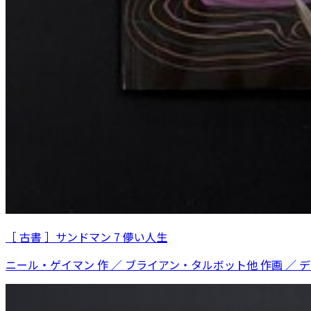
［ 古書 ］サンドマン 7 儚い人生
ニール・ゲイマン 作 ／ ブライアン・タルボット他 作画 ／ 