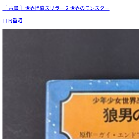
［ 古書 ］世界怪奇スリラー 2 世界のモンスター
山内重昭