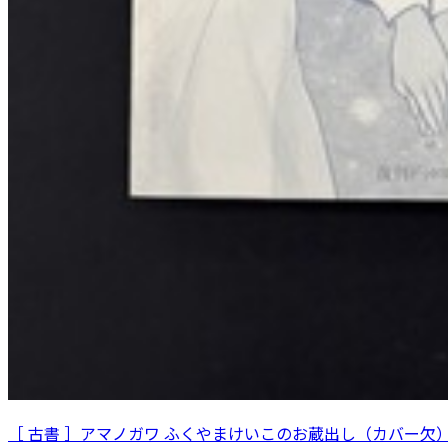
［ 古書 ］アマノガワ ふくやまけいこのお蔵出し（カバー欠