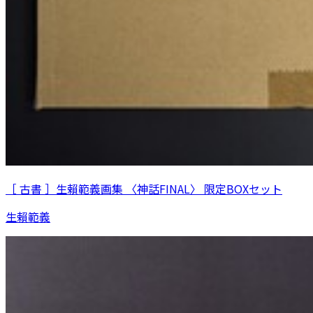
［ 古書 ］生賴範義画集 〈神話FINAL〉 限定BOXセット
生賴範義