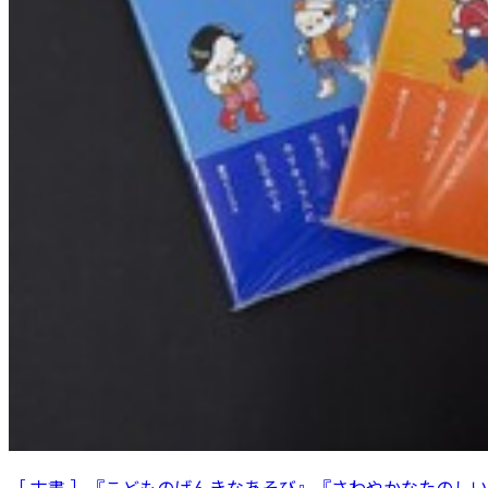
［ 古書 ］『こどものげんきなあそび』『さわやかなたのし