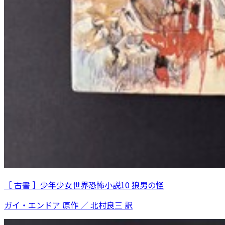
［ 古書 ］少年少女世界恐怖小説10 狼男の怪
ガイ・エンドア 原作 ／ 北村良三 訳