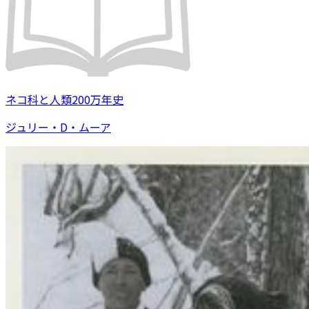
ネコ科と人類200万年史
ジュリー・D・ムーア