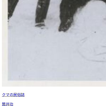
クマの民俗誌
筒井功