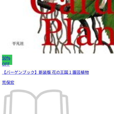
50%
OFF
【バーゲンブック】新装版 花の王国 1 園芸植物
荒俣宏