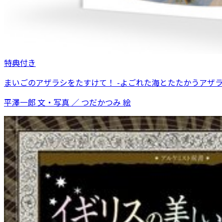
特典付き
まいごのアザラシをたすけて！ -よごれた海とたたかうアザラ
平澤一郎 文・写真 ／ つだかつみ 絵