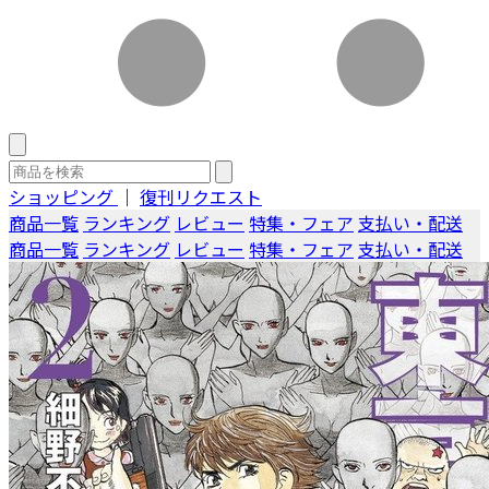
ショッピング
｜
復刊リクエスト
商品一覧
ランキング
レビュー
特集・フェア
支払い・配送
商品一覧
ランキング
レビュー
特集・フェア
支払い・配送