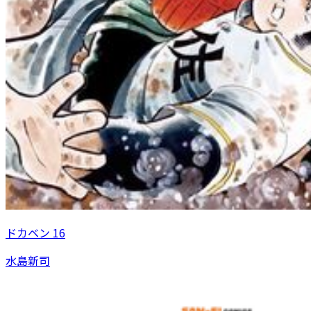
ドカベン 16
水島新司