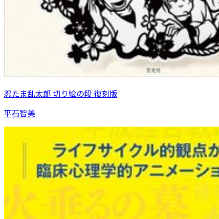
忍たま乱太郎 切り絵の段 復刻版
平石智美