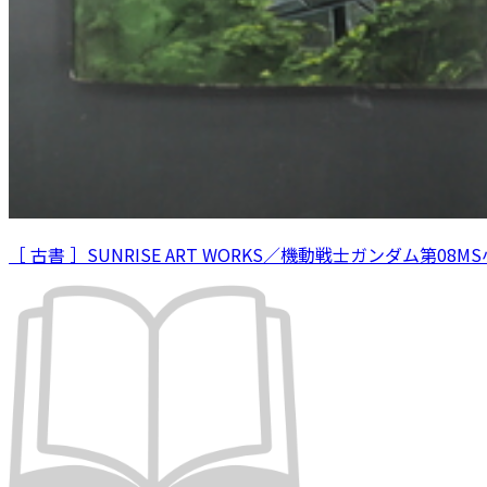
［ 古書 ］SUNRISE ART WORKS／機動戦士ガンダム第08M