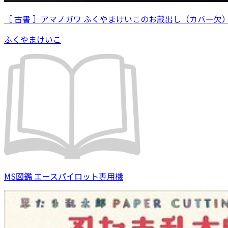
［ 古書 ］アマノガワ ふくやまけいこのお蔵出し（カバー欠
ふくやまけいこ
MS図鑑 エースパイロット専用機