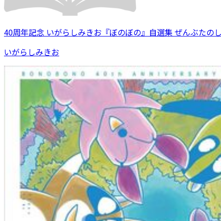
40周年記念 いがらしみきお『ぼのぼの』自選集 ぜんぶたの
いがらしみきお