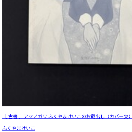
［ 古書 ］アマノガワ ふくやまけいこのお蔵出し（カバー欠
ふくやまけいこ