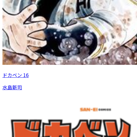
ドカベン 16
水島新司