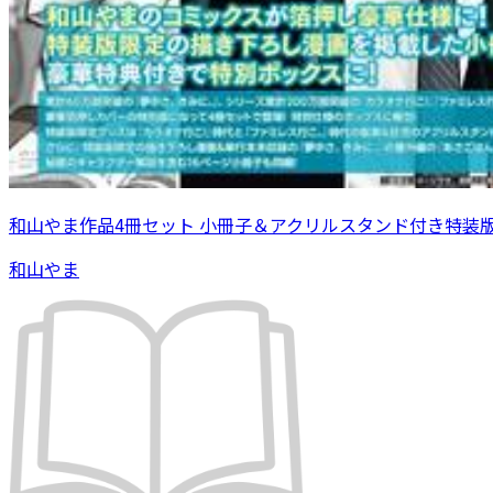
和山やま作品4冊セット 小冊子＆アクリルスタンド付き特装
和山やま