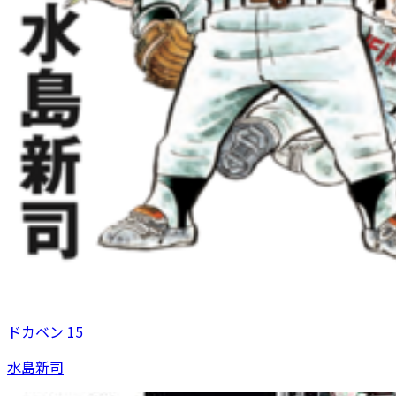
ドカベン 15
水島新司