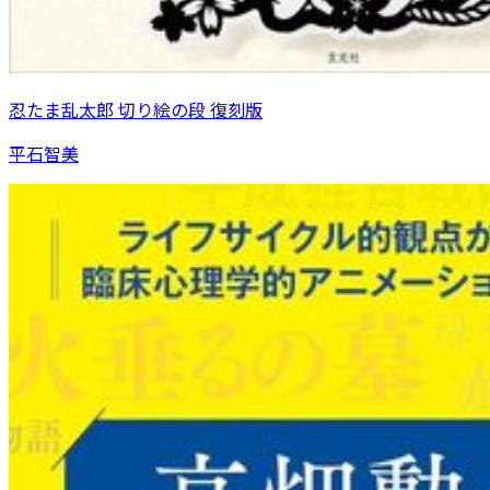
忍たま乱太郎 切り絵の段 復刻版
平石智美