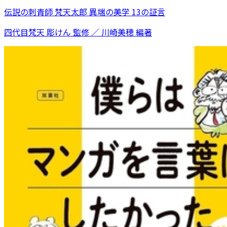
伝説の刺青師 梵天太郎 異端の美学 13の証言
四代目梵天 彫けん 監修 ／ 川崎美穂 編著