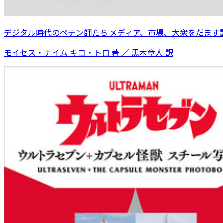
デジタル時代のペテン師たち メディア、市場、大衆をだます
モイセス・ナイム キコ・トロ 著 ／ 黒木章人 訳