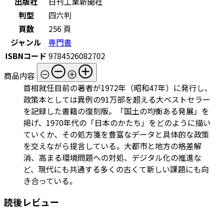
出版社
日刊工業新聞社
判型
四六判
頁数
256 頁
ジャンル
専門書
ISBNコード
9784526082702
商品内容
首相就任目前の著者が1972年（昭和47年）に発行し、
政策本としては異例の91万部を超える大ベストセラー
を記録した書籍の復刻版。「国土の均衡ある発展」を
掲げ、1970年代の「日本のかたち」をどのように描い
ていくか、その処方箋を豊富なデータと具体的な政策
を交えながら提言している。大都市と地方の格差解
消、高まる環境問題への対処、デジタル化の推進な
ど、現代にも共通する多くの古くて新しい課題にも向
き合っている。
読後レビュー