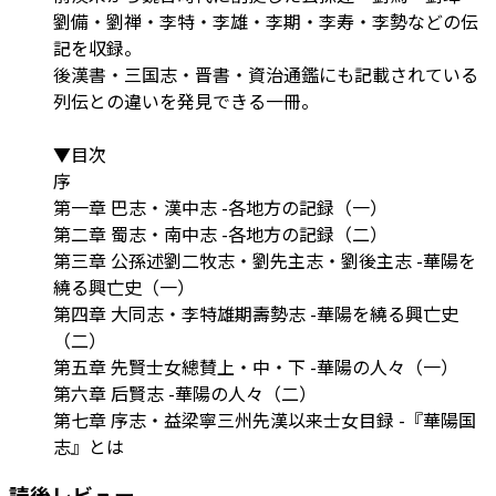
劉備・劉禅・李特・李雄・李期・李寿・李勢などの伝
記を収録。
後漢書・三国志・晋書・資治通鑑にも記載されている
列伝との違いを発見できる一冊。
▼目次
序
第一章 巴志・漢中志 -各地方の記録（一）
第二章 蜀志・南中志 -各地方の記録（二）
第三章 公孫述劉二牧志・劉先主志・劉後主志 -華陽を
繞る興亡史（一）
第四章 大同志・李特雄期壽勢志 -華陽を繞る興亡史
（二）
第五章 先賢士女總賛上・中・下 -華陽の人々（一）
第六章 后賢志 -華陽の人々（二）
第七章 序志・益梁寧三州先漢以来士女目録 -『華陽国
志』とは
読後レビュー