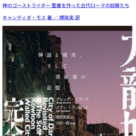
神のゴーストライター 聖書を作った古代ローマの奴隷たち
キャンディダ・モス 著 ／ 標珠実 訳