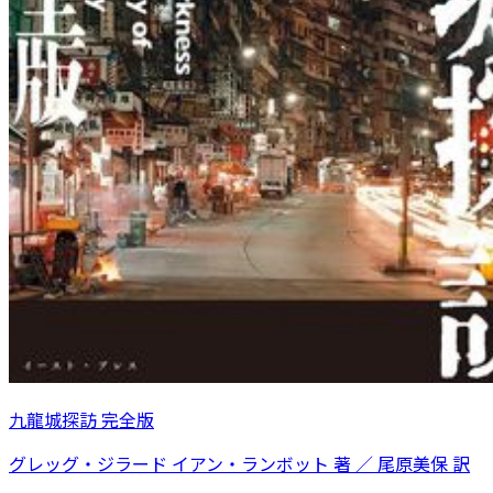
九龍城探訪 完全版
グレッグ・ジラード イアン・ランボット 著 ／ 尾原美保 訳