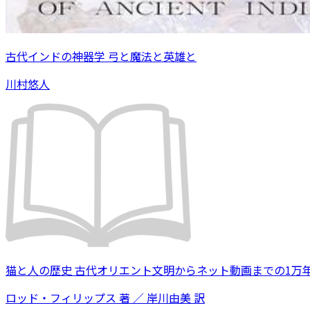
古代インドの神器学 弓と魔法と英雄と
川村悠人
猫と人の歴史 古代オリエント文明からネット動画までの1万
ロッド・フィリップス 著 ／ 岸川由美 訳