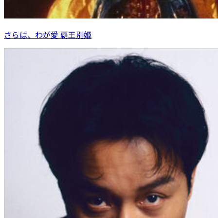
さらば、わが愛 覇王別姫