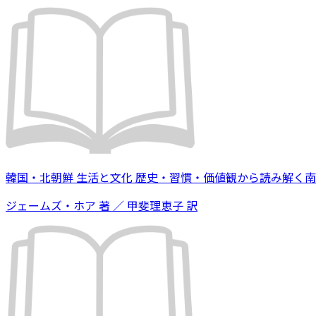
韓国・北朝鮮 生活と文化 歴史・習慣・価値観から読み解く
ジェームズ・ホア 著 ／ 甲斐理恵子 訳