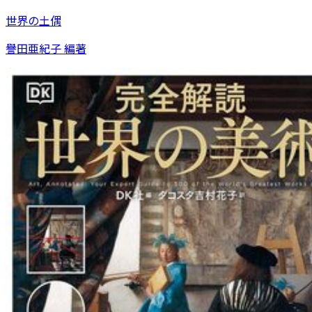
世界の土偶
譽田亜紀子 編著