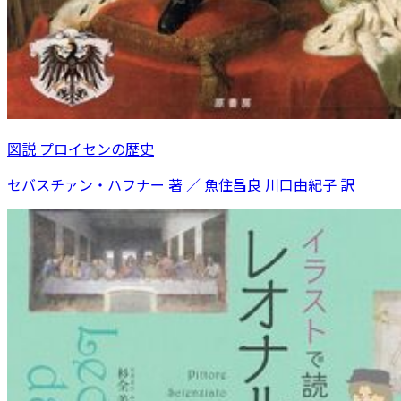
図説 プロイセンの歴史
セバスチァン・ハフナー 著 ／ 魚住昌良 川口由紀子 訳