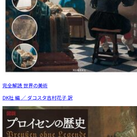
完全解読 世界の美術
DK社 編 ／ ダコスタ吉村花子 訳