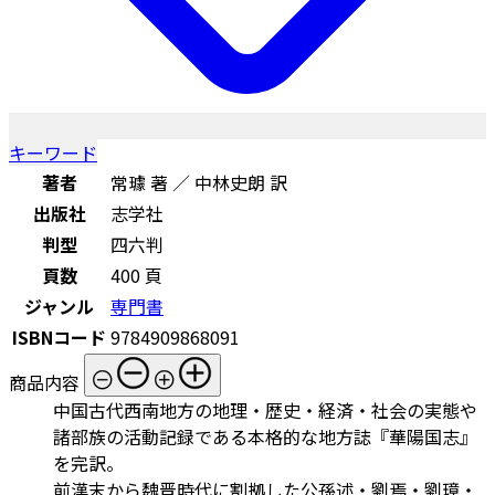
キーワード
著者
常璩 著 ／ 中林史朗 訳
出版社
志学社
判型
四六判
頁数
400 頁
ジャンル
専門書
ISBNコード
9784909868091
商品内容
中国古代西南地方の地理・歴史・経済・社会の実態や
諸部族の活動記録である本格的な地方誌『華陽国志』
を完訳。
前漢末から魏晋時代に割拠した公孫述・劉焉・劉璋・