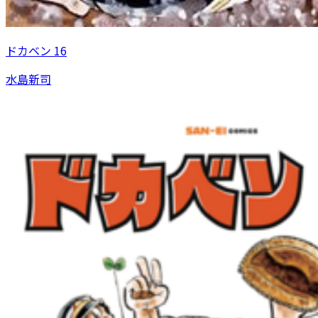
ドカベン 16
水島新司