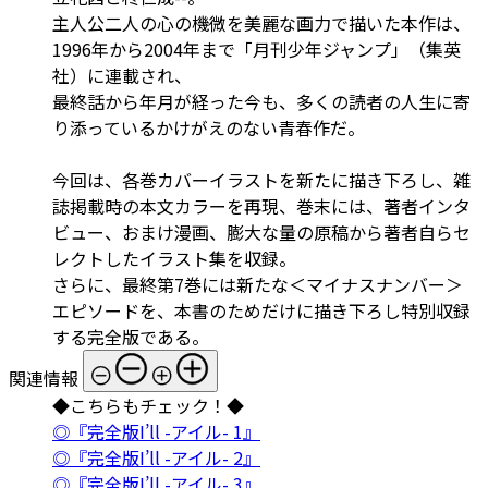
主人公二人の心の機微を美麗な画力で描いた本作は、
1996年から2004年まで「月刊少年ジャンプ」（集英
社）に連載され、
最終話から年月が経った今も、多くの読者の人生に寄
り添っているかけがえのない青春作だ。
今回は、各巻カバーイラストを新たに描き下ろし、雑
誌掲載時の本文カラーを再現、巻末には、著者インタ
ビュー、おまけ漫画、膨大な量の原稿から著者自らセ
レクトしたイラスト集を収録。
さらに、最終第7巻には新たな＜マイナスナンバー＞
エピソードを、本書のためだけに描き下ろし特別収録
する完全版である。
関連情報
◆こちらもチェック！◆
◎『完全版I’ll -アイル- 1』
◎『完全版I’ll -アイル- 2』
◎『完全版I’ll -アイル- 3』