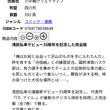
出版社
小学館クリエイティブ
判型
四六判
頁数
392 頁
ジャンル
コミック・漫画
ISBNコード
9784778038649
商品内容
浅田弘幸デビュー35周年を記念した完全版
「俺はお前と出会って沢山のものを手に入れたんだ」
柊を有する「合宿組」との練習試合。国府津高バスケ
部は、有力選手を集めたチームとの圧倒的な実力差に
も死にものぐるいで食らいつく。勝負が決する時、柊
の見つけた大切な場所とは……。
浅田弘幸の漫画家デビュー35周年を記念し、代表作
『I’ll -アイル-』が最新のデジタル技術を採用した完全
版（全7巻）で蘇る。
立花茜と柊仁成--。