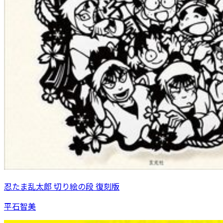
忍たま乱太郎 切り絵の段 復刻版
平石智美