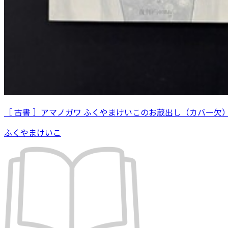
［ 古書 ］アマノガワ ふくやまけいこのお蔵出し（カバー欠
ふくやまけいこ