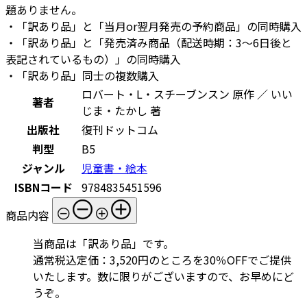
題ありません。
・「訳あり品」と「当月or翌月発売の予約商品」の同時購入
・「訳あり品」と「発売済み商品（配送時期：3～6日後と
表記されているもの）」の同時購入
・「訳あり品」同士の複数購入
ロバート・L・スチーブンスン 原作 ／ いい
著者
じま・たかし 著
出版社
復刊ドットコム
判型
B5
ジャンル
児童書・絵本
ISBNコード
9784835451596
商品内容
当商品は「訳あり品」です。
通常税込定価：3,520円のところを30％OFFでご提供
いたします。数に限りがございますので、お早めにど
うぞ。