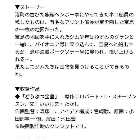
▼ストーリー
港町の古びた旅館ペンボー亭にやってきたネコ船員の
残したものは、有名なフリント船長が宝を隠した宝島
の一枚の地図だった。
宝島の地図を手に入れたジム少年はねずみのグランと
一緒に、パイオニア号に乗り込んで、宝島へと船出す
るが、途中海賊ポークソテー号に襲われ、拾い上げら
れる…。
果たしてジムたちは宝物を見つけることができるの
か。
▼収録作品
◆「どうぶつ宝島」
原作：ロバート・L・スチーブン
スン、文：いいじま・たかし
作画監督：森康二、アイデア構成：宮崎駿、原画：小
田部羊一 他、演出：池田宏
※映画製作時のクレジットです。