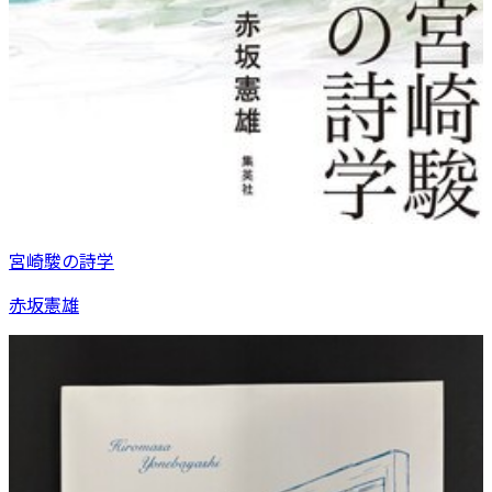
宮崎駿の詩学
赤坂憲雄