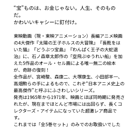
“宝”ものは、お金じゃない。人生、そのもの
だ。
かわいいキャシーに釘付け。
東映動画（現・東映アニメーション）長編アニメ映画
の4大傑作『太陽の王子ホルスの大冒険』『長靴をは
いた猫』『どうぶつ宝島』『わんぱく王子の大蛇退
治』に、石ノ森章太郎作の「空飛ぶゆうれい船」を加
えた5作品のオール・セル画による唯一無二の絵本
が、奇跡の復刻！
全作品が、宮崎駿、森康二、大塚康生、小田部羊一、
高畑勲らの手によるもので、これぞ“日本アニメ史上の
最高傑作”と呼ぶにふさわしいシリーズ。
発売は1965年から1971年、映画とほぼ同時期に発売さ
れたが、現在までほとんど市場には出回らず、長くコ
レクターズ・アイテムになっていた超激レア商品で
す。
これまでは「全5巻セット」のみでのお取扱いでした