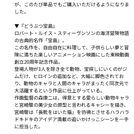
が、このたび単品でもご購入いただけるようになりま
した。
▼『どうぶつ宝島』
ロバート・ルイス・スティーヴンソンの海洋冒険物語
の古典的名作「宝島」。
この名作を、自由自在に料理して、子供らしい夢と冒
険に満ちた楽しいアニメーション映画にした東映動画
創立20周年記念作品。
登場人物が3人を除き全て動物、宝探しにいくのがジ
ムだけ、ヒロインの追加など、大幅に脚色されてお
り、動物のキャラと人間のキャラがまったく同次元で
大活躍するという作品に仕上がっている。
作画監督の森康二は、得意とする愛らしい動物キャラ
と宮崎駿の美少女の原型と言われるキャシーを描き、
宮崎駿は「長靴をはいた猫」を彷彿とさせるハラハラ
ドキドキのアイデア満載の追いかけっこシーンを一手
に担当した。