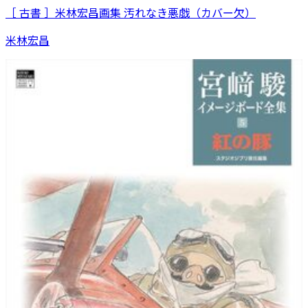
［ 古書 ］米林宏昌画集 汚れなき悪戯（カバー欠）
米林宏昌