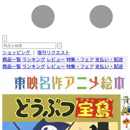
ショッピング
｜
復刊リクエスト
商品一覧
ランキング
レビュー
特集・フェア
支払い・配送
商品一覧
ランキング
レビュー
特集・フェア
支払い・配送