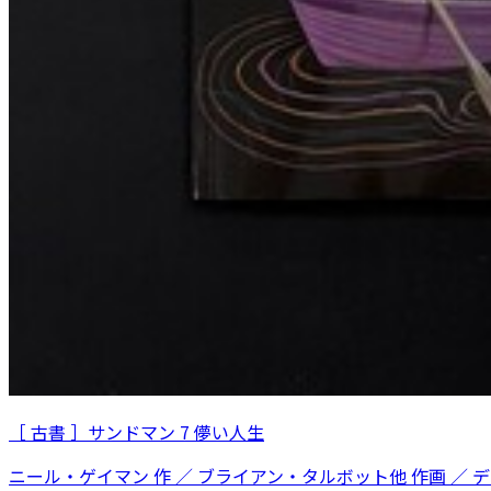
［ 古書 ］サンドマン 7 儚い人生
ニール・ゲイマン 作 ／ ブライアン・タルボット他 作画 ／ 