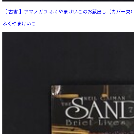
［ 古書 ］アマノガワ ふくやまけいこのお蔵出し（カバー欠
ふくやまけいこ