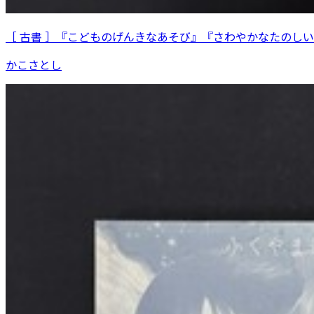
［ 古書 ］『こどものげんきなあそび』『さわやかなたのし
かこさとし