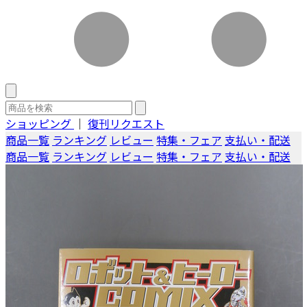
ショッピング
｜
復刊リクエスト
商品一覧
ランキング
レビュー
特集・フェア
支払い・配送
商品一覧
ランキング
レビュー
特集・フェア
支払い・配送