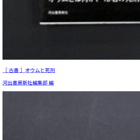
［ 古書 ］オウムと死刑
河出書房新社編集部 編