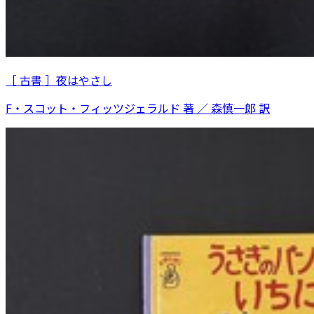
［ 古書 ］夜はやさし
F・スコット・フィッツジェラルド 著 ／ 森慎一郎 訳