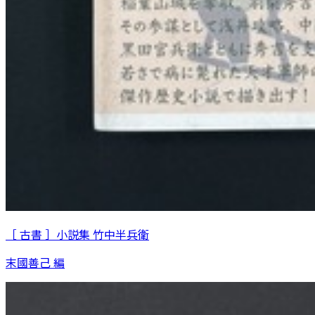
［ 古書 ］小説集 竹中半兵衛
末國善己 編